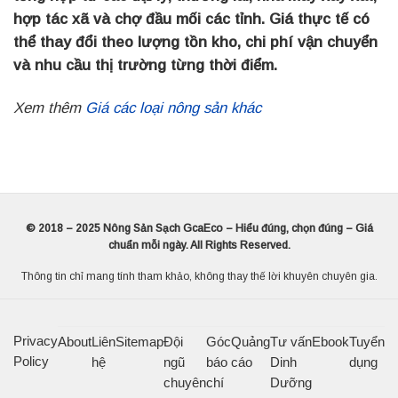
hợp tác xã và chợ đầu mối các tỉnh. Giá thực tế có
thể thay đổi theo lượng tồn kho, chi phí vận chuyển
và nhu cầu thị trường từng thời điểm.
Xem thêm
Giá các loại nông sản khác
© 2018 – 2025 Nông Sản Sạch GcaEco – Hiểu đúng, chọn đúng – Giá
chuẩn mỗi ngày. All Rights Reserved.
Thông tin chỉ mang tính tham khảo, không thay thế lời khuyên chuyên gia.
Privacy
About
Liên
Sitemap
Đội
Góc
Quảng
Tư vấn
Ebook
Tuyển
Policy
hệ
ngũ
báo
cáo
Dinh
dụng
chuyên
chí
Dưỡng