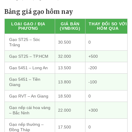
Bảng giá gạo hôm nay
LOẠI GẠO / ĐỊA
GIÁ BÁN
THAY ĐỔI SO VỚI
PHƯƠNG
(VNĐ/KG)
HÔM QUA
Gạo ST25 – Sóc
30.500
0
Trăng
Gạo ST25 – TP.HCM
32.000
+500
Gạo 5451 – Long An
13.500
-200
Gạo 5451 – Tiền
13.800
-100
Giang
Gạo RVT – An Giang
18.500
0
Gạo nếp cái hoa vàng
22.000
+300
– Bắc Ninh
Gạo nếp thường –
17.500
0
Đồng Tháp