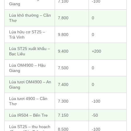
7.100
-100
Giang
Lúa khô thường – Cần
7.800
0
Thơ
Lúa hữu cơ ST25 –
9.800
0
Trà Vinh
Lúa ST25 xuất khẩu –
9.400
+200
Bạc Liêu
Lúa OM4900 – Hậu
7.500
0
Giang
Lúa tươi OM4900 – An
7.400
0
Giang
Lúa tươi 4900 – Cần
7.300
-100
Thơ
Lúa IR504 – Bến Tre
7.150
-50
Lúa ST25 – thu hoạch
8.500
-100