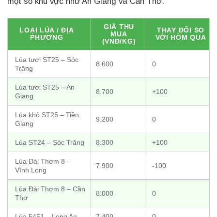
một số khu vực như An Giang và Cần Thơ.
GIÁ THU
LOẠI LÚA / ĐỊA
THAY ĐỔI SO
MUA
PHƯƠNG
VỚI HÔM QUA
(VNĐ/KG)
Lúa tươi ST25 – Sóc
8.600
0
Trăng
Lúa tươi ST25 – An
8.700
+100
Giang
Lúa khô ST25 – Tiền
9.200
0
Giang
Lúa ST24 – Sóc Trăng
8.300
+100
Lúa Đài Thơm 8 –
7.900
-100
Vĩnh Long
Lúa Đài Thơm 8 – Cần
8.000
0
Thơ
Lúa 5451 – Long An
7.400
0