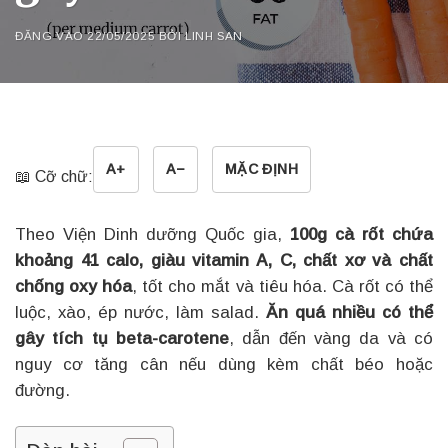
ĐĂNG VÀO
22/05/2025
BỞI
LINH SAN
A+
A−
MẶC ĐỊNH
📖 Cỡ chữ:
Theo Viện Dinh dưỡng Quốc gia,
100g cà rốt chứa
khoảng 41 calo, giàu vitamin A, C, chất xơ và chất
chống oxy hóa
, tốt cho mắt và tiêu hóa. Cà rốt có thể
luộc, xào, ép nước, làm salad.
Ăn quá nhiều có thể
gây tích tụ beta-carotene
, dẫn đến vàng da và có
nguy cơ tăng cân nếu dùng kèm chất béo hoặc
đường.