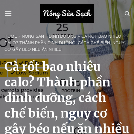
Bỏ
qua
nội
dung
HOME
»
NÔNG SẢN
»
DINH DƯỠNG
»
CÀ RỐT BAO NHIÊU
CALO? THÀNH PHẦN DINH DƯỠNG, CÁCH CHẾ BIẾN, NGUY
CƠ GÂY BÉO NẾU ĂN NHIỀU
Cà rốt bao nhiêu
calo? Thành phần
dinh dưỡng, cách
chế biến, nguy cơ
gây béo nếu ăn nhiều