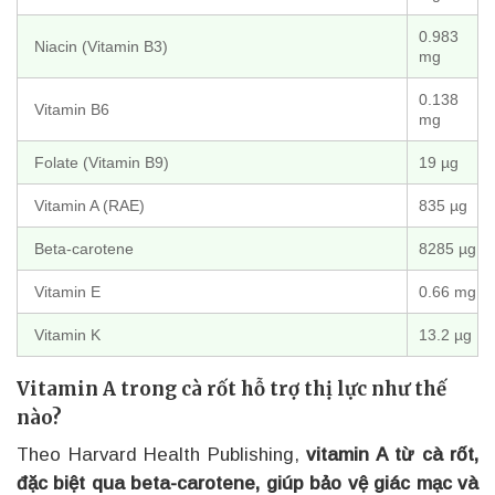
0.983
Niacin (Vitamin B3)
mg
0.138
Vitamin B6
mg
Folate (Vitamin B9)
19 µg
Vitamin A (RAE)
835 µg
Beta-carotene
8285 µg
Vitamin E
0.66 mg
Vitamin K
13.2 µg
Vitamin A trong cà rốt hỗ trợ thị lực như thế
nào?
Theo Harvard Health Publishing,
vitamin A từ cà rốt,
đặc biệt qua beta-carotene, giúp bảo vệ giác mạc và