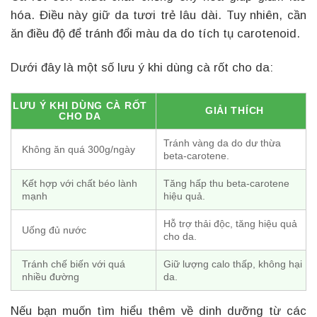
hóa. Điều này giữ da tươi trẻ lâu dài. Tuy nhiên, cần
ăn điều độ để tránh đổi màu da do tích tụ carotenoid.
Dưới đây là một số lưu ý khi dùng cà rốt cho da:
LƯU Ý KHI DÙNG CÀ RỐT
GIẢI THÍCH
CHO DA
Tránh vàng da do dư thừa
Không ăn quá 300g/ngày
beta-carotene.
Kết hợp với chất béo lành
Tăng hấp thu beta-carotene
mạnh
hiệu quả.
Hỗ trợ thải độc, tăng hiệu quả
Uống đủ nước
cho da.
Tránh chế biến với quá
Giữ lượng calo thấp, không hại
nhiều đường
da.
Nếu bạn muốn tìm hiểu thêm về dinh dưỡng từ các