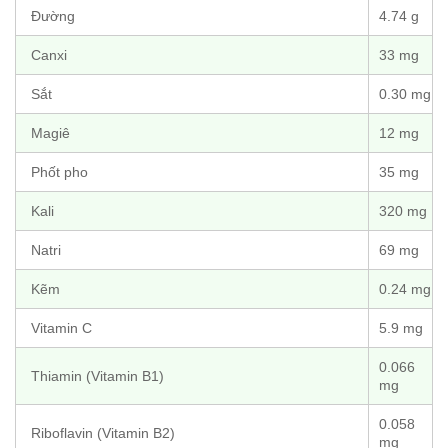
Đường
4.74 g
Canxi
33 mg
Sắt
0.30 mg
Magiê
12 mg
Phốt pho
35 mg
Kali
320 mg
Natri
69 mg
Kẽm
0.24 mg
Vitamin C
5.9 mg
0.066
Thiamin (Vitamin B1)
mg
0.058
Riboflavin (Vitamin B2)
mg