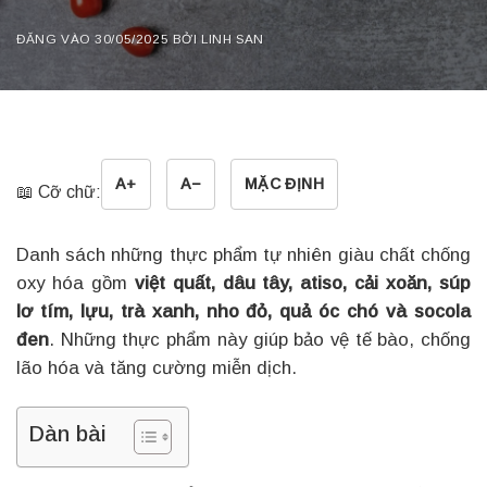
ĐĂNG VÀO
30/05/2025
BỞI
LINH SAN
A+
A−
MẶC ĐỊNH
📖 Cỡ chữ:
Danh sách những thực phẩm tự nhiên giàu chất chống
oxy hóa gồm
việt quất, dâu tây, atiso, cải xoăn, súp
lơ tím, lựu, trà xanh, nho đỏ, quả óc chó và socola
đen
. Những thực phẩm này giúp bảo vệ tế bào, chống
lão hóa và tăng cường miễn dịch.
Dàn bài