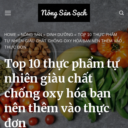
Bỏ
qua
nội
dung
HOME
»
NÔNG SẢN
»
DINH DƯỠNG
»
TOP 10 THỰC PHẨM
TỰ NHIÊN GIÀU CHẤT CHỐNG OXY HÓA BẠN NÊN THÊM VÀO
THỰC ĐƠN
Top 10 thực phẩm tự
nhiên giàu chất
chống oxy hóa bạn
nên thêm vào thực
đơn