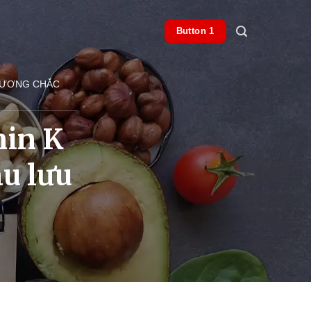
Button 1
 XƯƠNG CHẮC
min K
u lưu