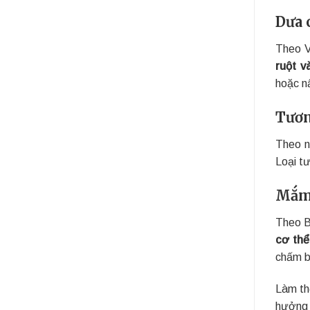
Dưa 
Theo V
ruột 
hoặc n
Tươn
Theo n
Loại t
Mắm
Theo B
cơ thể
chấm b
Làm th
hưởng 