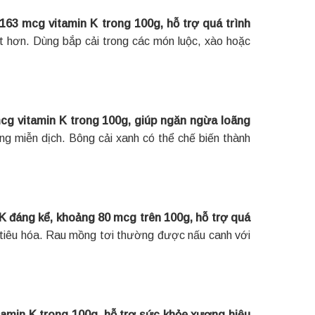
163 mcg vitamin K trong 100g, hỗ trợ quá trình
ốt hơn. Dùng bắp cải trong các món luộc, xào hoặc
cg vitamin K trong 100g, giúp ngăn ngừa loãng
ờng miễn dịch. Bông cải xanh có thể chế biến thành
K đáng kể, khoảng 80 mcg trên 100g, hỗ trợ quá
o tiêu hóa. Rau mồng tơi thường được nấu canh với
amin K trong 100g, hỗ trợ sức khỏe xương hiệu