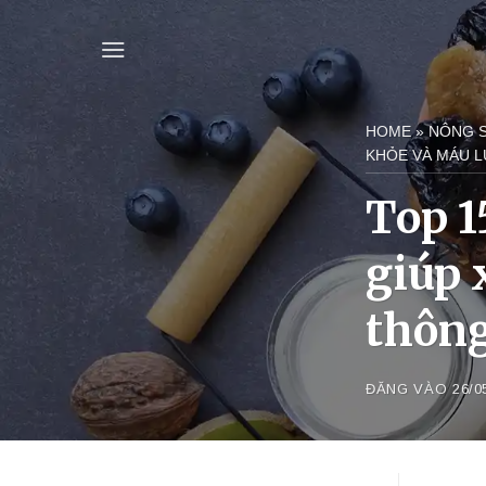
Bỏ
qua
nội
dung
HOME
»
NÔNG 
KHỎE VÀ MÁU 
Top 1
giúp 
thông
ĐĂNG VÀO
26/0