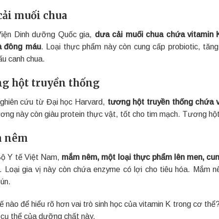
cải muối chua
iện Dinh dưỡng Quốc gia,
dưa cải muối chua chứa vitamin 
và đông máu
. Loại thực phẩm này còn cung cấp probiotic, tă
ấu canh chua.
g hột truyền thống
ghiên cứu từ Đại học Harvard,
tương hột truyền thống chứa 
ương này còn giàu protein thực vật, tốt cho tim mạch. Tương hộ
 nêm
ộ Y tế Việt Nam,
mắm nêm, một loại thực phẩm lên men, cung
. Loại gia vị này còn chứa enzyme có lợi cho tiêu hóa. Mắm
ún.
ế nào để hiểu rõ hơn vai trò sinh học của vitamin K trong cơ t
cụ thể của dưỡng chất này.