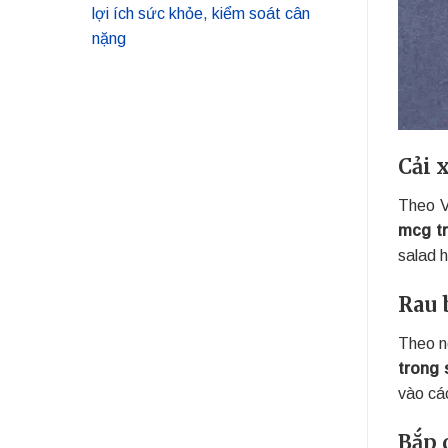
lợi ích sức khỏe, kiểm soát cân
nặng
Cải 
Theo V
mcg t
salad h
Rau 
Theo n
trong
vào các
Bắp 