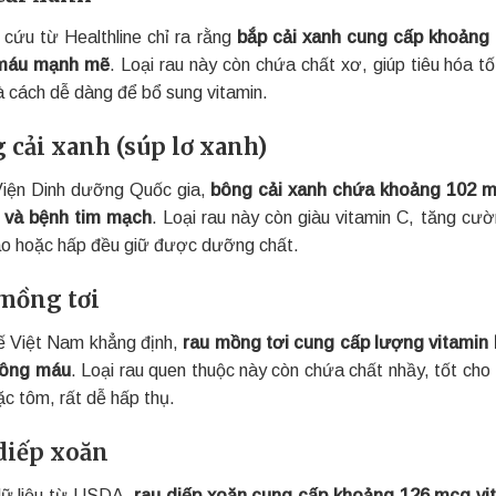
 cứu từ Healthline chỉ ra rằng
bắp cải xanh cung cấp khoảng 
máu mạnh mẽ
. Loại rau này còn chứa chất xơ, giúp tiêu hóa t
à cách dễ dàng để bổ sung vitamin.
 cải xanh (súp lơ xanh)
iện Dinh dưỡng Quốc gia,
bông cải xanh chứa khoảng 102 m
 và bệnh tim mạch
. Loại rau này còn giàu vitamin C, tăng cư
ào hoặc hấp đều giữ được dưỡng chất.
mồng tơi
ế Việt Nam khẳng định,
rau mồng tơi cung cấp lượng vitamin 
đông máu
. Loại rau quen thuộc này còn chứa chất nhầy, tốt ch
ặc tôm, rất dễ hấp thụ.
diếp xoăn
ữ liệu từ USDA,
rau diếp xoăn cung cấp khoảng 126 mcg vit