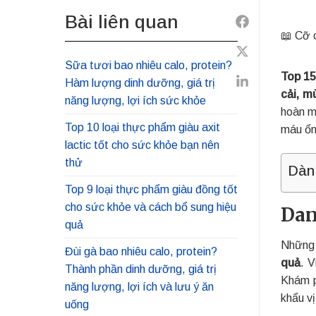
Bài liên quan
Share
📖 Cỡ 
to
Share
Facebook
Sữa tươi bao nhiêu calo, protein?
Top 15
to
Hàm lượng dinh dưỡng, giá trị
Share
cải, m
Twitter
năng lượng, lợi ích sức khỏe
to
hoàn m
Linkedin
Top 10 loại thực phẩm giàu axit
máu ổn
lactic tốt cho sức khỏe bạn nên
thử
Dàn
Top 9 loại thực phẩm giàu đồng tốt
cho sức khỏe và cách bổ sung hiệu
Dan
quả
Những 
Đùi gà bao nhiêu calo, protein?
quả
. 
Thành phần dinh dưỡng, giá trị
Khám p
năng lượng, lợi ích và lưu ý ăn
khẩu v
uống