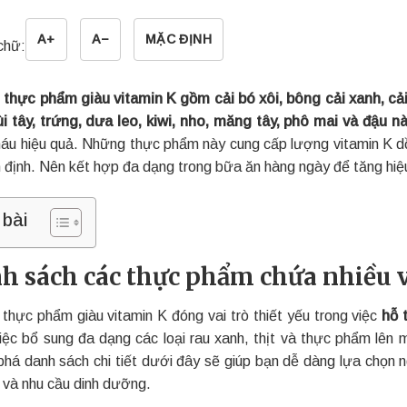
A+
A−
MẶC ĐỊNH
chữ:
 thực phẩm giàu vitamin K gồm cải bó xôi, bông cải xanh, cải
ùi tây, trứng, dưa leo, kiwi, nho, măng tây, phô mai và đậu 
áu hiệu quả. Những thực phẩm này cung cấp lượng vitamin K dồi
 định. Nên kết hợp đa dạng trong bữa ăn hàng ngày để tăng hiệ
 bài
h sách các thực phẩm chứa nhiều v
thực phẩm giàu vitamin K đóng vai trò thiết yếu trong việc
hỗ 
Việc bổ sung đa dạng các loại rau xanh, thịt và thực phẩm lên
há danh sách chi tiết dưới đây sẽ giúp bạn dễ dàng lựa chọn 
ị và nhu cầu dinh dưỡng.