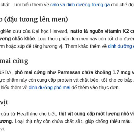
chất. Tìm hiểu thêm về
calo và dinh dưỡng trứng gà
cho chế độ
o (đậu tương lên men)
ghiên cứu của Đại học Harvard,
natto là nguồn vitamin K2 
ương chắc khỏe
. Loại thực phẩm lên men này còn tốt cho đườ
m hoặc súp để tăng hương vị. Tham khảo thêm về
dinh dưỡng 
mai cứng
USDA,
phô mai cứng như Parmesan chứa khoảng 1.7 mcg vi
hực phẩm này còn cung cấp protein và chất béo, tốt cho cơ bắp
 hiểu thêm về
dinh dưỡng phô mai
để thêm vào thực đơn.
vịt
 cứu từ Healthline cho biết,
thịt vịt cung cấp một lượng nhỏ v
xương
. Loại thịt này còn chứa chất sắt, giúp chống thiếu máu
vị.