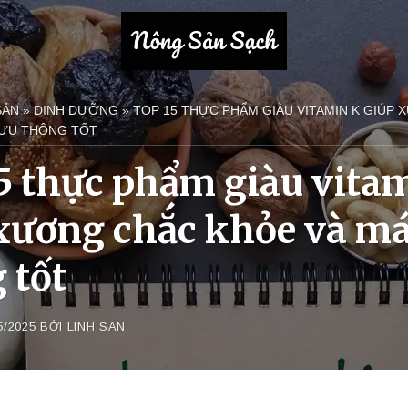
SẢN
»
DINH DƯỠNG
»
TOP 15 THỰC PHẨM GIÀU VITAMIN K GIÚP
LƯU THÔNG TỐT
5 thực phẩm giàu vita
xương chắc khỏe và má
 tốt
5/2025
BỞI
LINH SAN