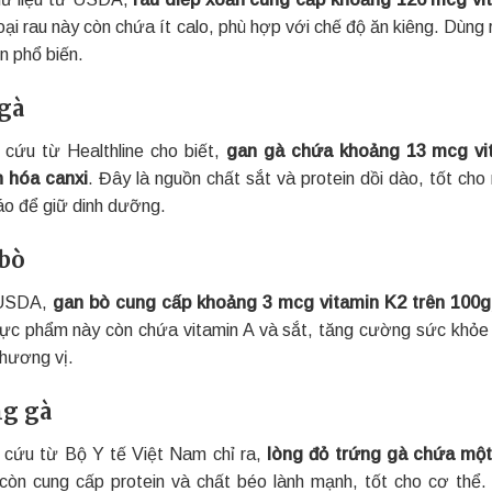
oại rau này còn chứa ít calo, phù hợp với chế độ ăn kiêng. Dùng
n phổ biến.
gà
 cứu từ Healthline cho biết,
gan gà chứa khoảng 13 mcg vit
 hóa canxi
. Đây là nguồn chất sắt và protein dồi dào, tốt c
áo để giữ dinh dưỡng.
bò
USDA,
gan bò cung cấp khoảng 3 mcg vitamin K2 trên 100g
hực phẩm này còn chứa vitamin A và sắt, tăng cường sức khỏ
 hương vị.
g gà
 cứu từ Bộ Y tế Việt Nam chỉ ra,
lòng đỏ trứng gà chứa một
còn cung cấp protein và chất béo lành mạnh, tốt cho cơ thể.