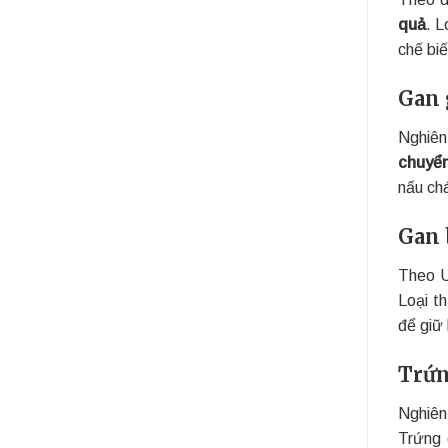
quả
. L
chế biế
Gan 
Nghiên
chuyển
nấu ch
Gan 
Theo 
Loại t
để giữ
Trứn
Nghiên
Trứng 