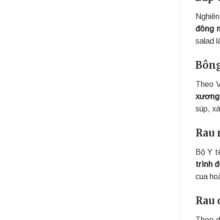
Nghiên
đông 
salad l
Bông
Theo V
xương
súp, x
Rau 
Bộ Y t
trình 
cua ho
Rau 
Theo d