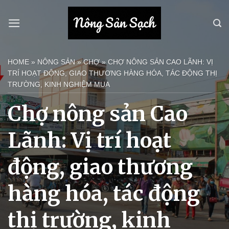
Bỏ
qua
nội
dung
HOME
»
NÔNG SẢN
»
CHỢ
»
CHỢ NÔNG SẢN CAO LÃNH: VỊ
TRÍ HOẠT ĐỘNG, GIAO THƯƠNG HÀNG HÓA, TÁC ĐỘNG THỊ
TRƯỜNG, KINH NGHIỆM MUA
Chợ nông sản Cao
Lãnh: Vị trí hoạt
động, giao thương
hàng hóa, tác động
thị trường, kinh