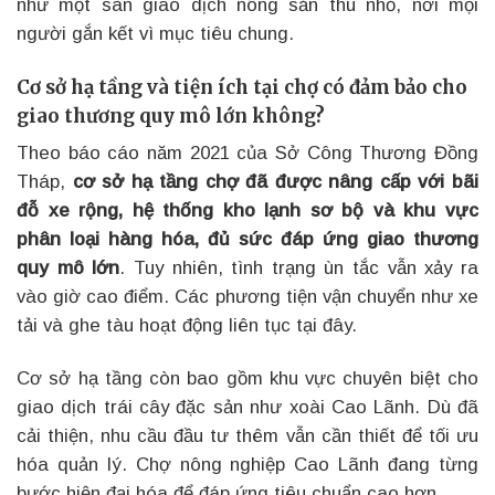
như một sàn giao dịch nông sản thu nhỏ, nơi mọi
người gắn kết vì mục tiêu chung.
Cơ sở hạ tầng và tiện ích tại chợ có đảm bảo cho
giao thương quy mô lớn không?
Theo báo cáo năm 2021 của Sở Công Thương Đồng
Tháp,
cơ sở hạ tầng chợ đã được nâng cấp với bãi
đỗ xe rộng, hệ thống kho lạnh sơ bộ và khu vực
phân loại hàng hóa, đủ sức đáp ứng giao thương
quy mô lớn
. Tuy nhiên, tình trạng ùn tắc vẫn xảy ra
vào giờ cao điểm. Các phương tiện vận chuyển như xe
tải và ghe tàu hoạt động liên tục tại đây.
Cơ sở hạ tầng còn bao gồm khu vực chuyên biệt cho
giao dịch trái cây đặc sản như xoài Cao Lãnh. Dù đã
cải thiện, nhu cầu đầu tư thêm vẫn cần thiết để tối ưu
hóa quản lý. Chợ nông nghiệp Cao Lãnh đang từng
bước hiện đại hóa để đáp ứng tiêu chuẩn cao hơn.