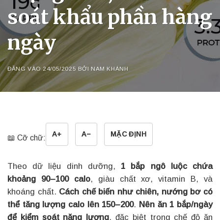
soát khẩu phần hàng
ngày
ĐĂNG VÀO
24/05/2025
BỞI
NAM KHÁNH
A+
A−
MẶC ĐỊNH
📖 Cỡ chữ:
Theo dữ liệu dinh dưỡng,
1 bắp ngô luộc chứa
khoảng 90–100 calo
, giàu chất xơ, vitamin B, và
khoáng chất.
Cách chế biến như chiên, nướng bơ có
thể tăng lượng calo lên 150–200
.
Nên ăn 1 bắp/ngày
để kiểm soát năng lượng
, đặc biệt trong chế độ ăn