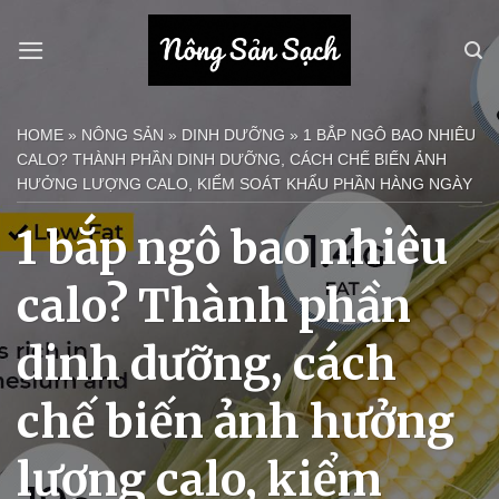
Bỏ
qua
nội
dung
HOME
»
NÔNG SẢN
»
DINH DƯỠNG
»
1 BẮP NGÔ BAO NHIÊU
CALO? THÀNH PHẦN DINH DƯỠNG, CÁCH CHẾ BIẾN ẢNH
HƯỞNG LƯỢNG CALO, KIỂM SOÁT KHẨU PHẦN HÀNG NGÀY
1 bắp ngô bao nhiêu
calo? Thành phần
dinh dưỡng, cách
chế biến ảnh hưởng
lượng calo, kiểm