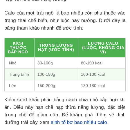
Calo của một trái ngô là bao nhiêu còn phụ thuộc vào
trạng thái chế biến, như luộc hay nướng. Dưới đây là
bảng tham khảo nhanh để ước tính:
KÍCH
LƯỢNG CALO
TRỌNG LƯỢNG
THƯỚC
(LUỘC, KHÔNG GIA
HẠT (ƯỚC TÍNH)
BẮP NGÔ
VỊ)
Nhỏ
80-100g
80-100 kcal
Trung bình
100-150g
100-130 kcal
Lớn
150-200g
130-180 kcal
Kiểm soát khẩu phần bằng cách chia nhỏ bắp ngô khi
ăn. Điều này hạn chế nạp thừa năng lượng, đặc biệt
trong chế độ giảm cân. Để khám phá thêm về dinh
dưỡng trái cây, xem
sinh tố bơ bao nhiêu calo
.