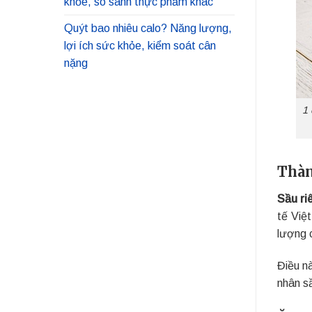
khỏe, so sánh thực phẩm khác
Quýt bao nhiêu calo? Năng lượng,
lợi ích sức khỏe, kiểm soát cân
nặng
1 
Thàn
Sầu ri
tế Việ
lượng 
Điều n
nhân sầ