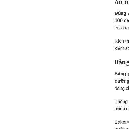
Ăn m
Đúng v
100 ca
của bá
Kích t
kiểm s
Bảng
Bảng g
dưỡng
đáng ch
Thông 
nhiêu 
Bakery
hưởng 