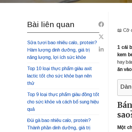
Bài liên quan
Share
📖 Cỡ 
to
Share
Facebook
Sữa tươi bao nhiêu calo, protein?
1 cái 
to
Hàm lượng dinh dưỡng, giá trị
Share
kem bé
Twitter
năng lượng, lợi ích sức khỏe
to
hay bá
Linkedin
Top 10 loại thực phẩm giàu axit
ăn vào 
lactic tốt cho sức khỏe bạn nên
thử
Dàn
Top 9 loại thực phẩm giàu đồng tốt
cho sức khỏe và cách bổ sung hiệu
Bán
quả
sao
Đùi gà bao nhiêu calo, protein?
Một ch
Thành phần dinh dưỡng, giá trị