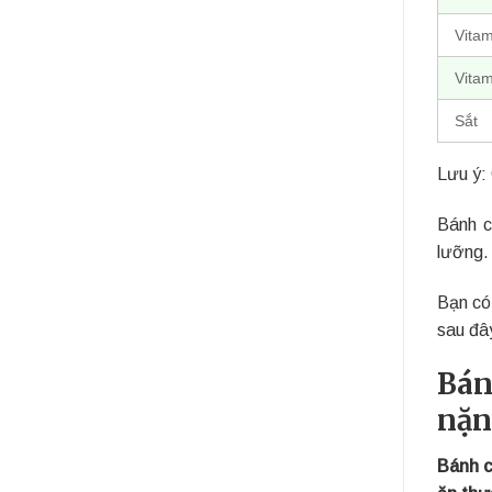
Vitam
Vitam
Sắt
Lưu ý: 
Bánh c
lưỡng.
Bạn có
sau đâ
Bán
nặn
Bánh c