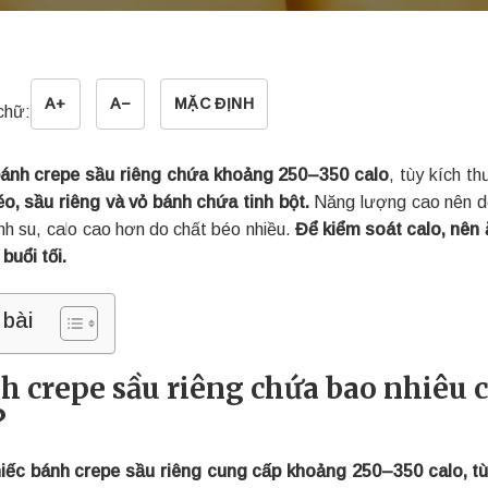
A+
A−
MẶC ĐỊNH
chữ:
bánh crepe sầu riêng chứa khoảng 250–350 calo
, tùy kích t
o, sầu riêng và vỏ bánh chứa tinh bột.
Năng lượng cao nên dễ
nh su, calo cao hơn do chất béo nhiều.
Để kiểm soát calo, nên
buổi tối.
 bài
h crepe sầu riêng chứa bao nhiêu ca
?
iếc bánh crepe sầu riêng cung cấp khoảng 250–350 calo, tù