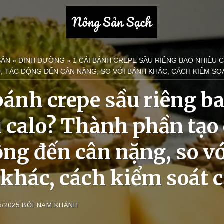
SẢN
»
DINH DƯỠNG
»
1 CÁI BÁNH CREPE SẦU RIÊNG BAO NHIÊU 
, TÁC ĐỘNG ĐẾN CÂN NẶNG, SO VỚI BÁNH KHÁC, CÁCH KIỂM SO
 bánh crepe sầu riêng b
 calo? Thành phần tạo 
ộng đến cân nặng, so v
khác, cách kiểm soát c
5/2025
BỞI
NAM KHÁNH