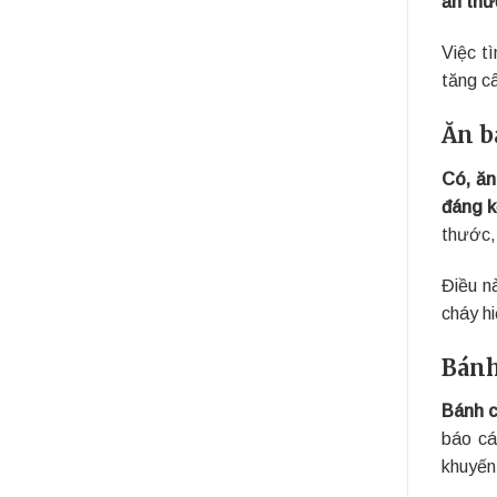
ăn thư
Việc t
tăng c
Ăn b
Có, ăn
đáng k
thước,
Điều n
cháy h
Bánh
Bánh c
báo cá
khuyến