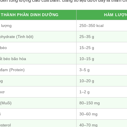
THÀNH PHẦN DINH DƯỠNG
HÀM LƯỢNG
 lượng
250–350 kcal
hydrate (Tinh bột)
25–35 g
 béo
15–25 g
ất béo bão hòa
10–15 g
đạm (Protein)
3–5 g
ng
10–20 g
 xơ
1–2 g
 (Muối)
80–150 mg
i
30–60 mg
sterol
40–70 mg