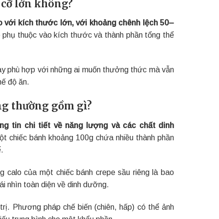
 cỡ lớn không?
o với kích thước lớn, với khoảng chênh lệch 50–
 phụ thuộc vào kích thước và thành phần tổng thể
này phù hợp với những ai muốn thưởng thức mà vẫn
hế độ ăn.
êng thường gồm gì?
g tin chi tiết về năng lượng và các chất dinh
ột chiếc bánh khoảng 100g chứa nhiều thành phần
.
g calo của một chiếc bánh crepe sầu riêng là bao
i nhìn toàn diện về dinh dưỡng.
trị. Phương pháp chế biến (chiên, hấp) có thể ảnh
iếu trung bình cho một khẩu phần.