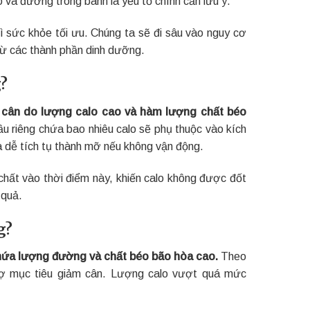
 và đường trong bánh là yếu tố chính cần lưu ý.
rì sức khỏe tối ưu. Chúng ta sẽ đi sâu vào nguy cơ
từ các thành phần dinh dưỡng.
?
 cân do lượng calo cao và hàm lượng chất béo
u riêng chứa bao nhiêu calo sẽ phụ thuộc vào kích
 dễ tích tụ thành mỡ nếu không vận động.
 chất vào thời điểm này, khiến calo không được đốt
 quả.
g?
hứa lượng đường và chất béo bão hòa cao.
Theo
rợ mục tiêu giảm cân. Lượng calo vượt quá mức