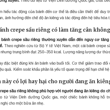
ờng xuyên.
Theo dữ liệu từ Viện Dinh dưỡng Quốc gia, chất béo
ìm hiểu tác động của bánh đến cơ thể là điều cần thiết để duy t
ân, ảnh hưởng đến chế độ ăn kiêng và tác động đến hệ tiêu hóa 
ánh crepe sầu riêng có làm tăng cân không
 bánh crepe sầu riêng thường xuyên dẫn đến nguy cơ tăng
ể.
Theo nghiên cứu từ Bộ Y tế Việt Nam, một cái bánh crepe sầ
 nhưng trung bình đạt 250–350 kcal. Lượng năng lượng dư thừa
ày đặc biệt đúng khi ăn bánh vào buổi tối. Cơ thể giảm trao đổi
iệu quả. Kiểm soát khẩu phần là yếu tố quan trọng để hạn chế hệ
 này có lợi hay hại cho người đang ăn kiên
repe sầu riêng không phù hợp với người đang ăn kiêng do c
o từ Viện Dinh dưỡng Quốc gia, một chiếc bánh không hỗ t
 nghị cho một bữa ăn nhẹ.