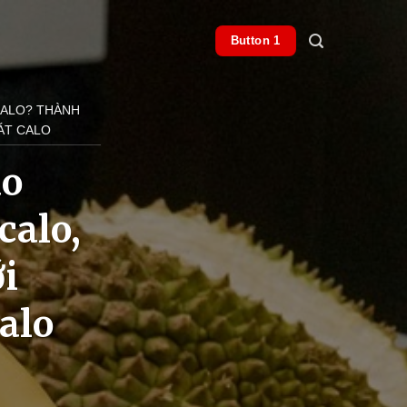
Button 1
CALO? THÀNH
ÁT CALO
ao
calo,
ới
alo