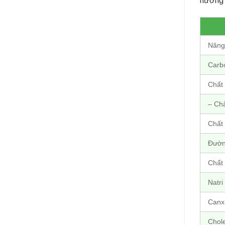
Năng
Carbo
Chất
– Ch
Chất 
Đườ
Chất
Natri
Canx
Chole