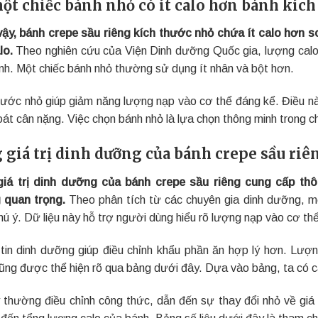
ột chiếc bánh nhỏ có ít calo hơn bánh kích
ậy, bánh crepe sầu riêng kích thước nhỏ chứa ít calo hơn s
lo.
Theo nghiên cứu của Viện Dinh dưỡng Quốc gia, lượng calo
nh. Một chiếc bánh nhỏ thường sử dụng ít nhân và bột hơn.
hước nhỏ giúp giảm năng lượng nạp vào cơ thể đáng kể. Điều 
oát cân nặng. Việc chọn bánh nhỏ là lựa chọn thông minh trong c
 giá trị dinh dưỡng của bánh crepe sầu ri
iá trị dinh dưỡng của bánh crepe sầu riêng cung cấp thôn
 quan trọng.
Theo phân tích từ các chuyên gia dinh dưỡng, m
ú ý. Dữ liệu này hỗ trợ người dùng hiểu rõ lượng nạp vào cơ thể
tin dinh dưỡng giúp điều chỉnh khẩu phần ăn hợp lý hơn. Lượn
cũng được thể hiện rõ qua bảng dưới đây. Dựa vào bảng, ta có cá
 thường điều chỉnh công thức, dẫn đến sự thay đổi nhỏ về giá 
đến tổng lượng calo của bánh. Bảng số liệu dưới đây là tham ch