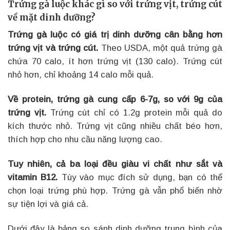
Trứng gà luộc khác gì so với trứng vịt, trứng cút
về mặt dinh dưỡng?
Trứng gà luộc có giá trị dinh dưỡng cân bằng hơn
trứng vịt và trứng cút.
Theo USDA, một quả trứng gà
chứa 70 calo, ít hơn trứng vịt (130 calo). Trứng cút
nhỏ hơn, chỉ khoảng 14 calo mỗi quả.
Về protein, trứng gà cung cấp 6-7g, so với 9g của
trứng vịt.
Trứng cút chỉ có 1.2g protein mỗi quả do
kích thước nhỏ. Trứng vịt cũng nhiều chất béo hơn,
thích hợp cho nhu cầu năng lượng cao.
Tuy nhiên, cả ba loại đều giàu vi chất như sắt và
vitamin B12.
Tùy vào mục đích sử dụng, bạn có thể
chọn loại trứng phù hợp. Trứng gà vẫn phổ biến nhờ
sự tiện lợi và giá cả.
Dưới đây là bảng so sánh dinh dưỡng trung bình của