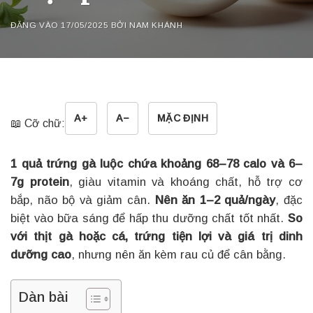
ĐĂNG VÀO
17/05/2025
BỞI
NAM KHÁNH
A+
A−
MẶC ĐỊNH
📖 Cỡ chữ:
1 quả trứng gà luộc chứa khoảng 68–78 calo và 6–
7g protein
, giàu vitamin và khoáng chất, hỗ trợ cơ
bắp, não bộ và giảm cân.
Nên ăn 1–2 quả/ngày
, đặc
biệt vào bữa sáng để hấp thu dưỡng chất tốt nhất.
So
với thịt gà hoặc cá, trứng tiện lợi và giá trị dinh
dưỡng cao
, nhưng nên ăn kèm rau củ để cân bằng.
Dàn bài