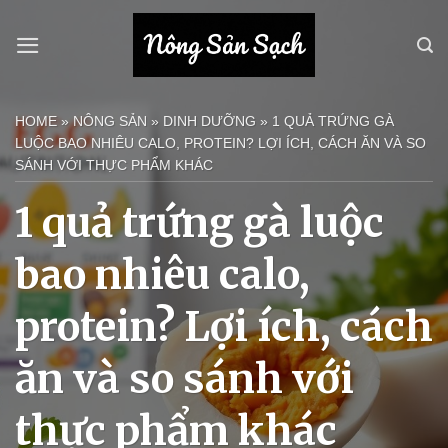
Bỏ
qua
nội
dung
HOME
»
NÔNG SẢN
»
DINH DƯỠNG
»
1 QUẢ TRỨNG GÀ
LUỘC BAO NHIÊU CALO, PROTEIN? LỢI ÍCH, CÁCH ĂN VÀ SO
SÁNH VỚI THỰC PHẨM KHÁC
1 quả trứng gà luộc
bao nhiêu calo,
protein? Lợi ích, cách
ăn và so sánh với
thực phẩm khác