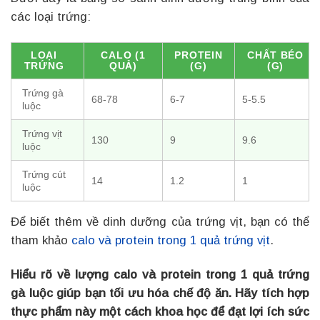
các loại trứng:
LOẠI
CALO (1
PROTEIN
CHẤT BÉO
TRỨNG
QUẢ)
(G)
(G)
Trứng gà
68-78
6-7
5-5.5
luộc
Trứng vịt
130
9
9.6
luộc
Trứng cút
14
1.2
1
luộc
Để biết thêm về dinh dưỡng của trứng vịt, bạn có thể
tham khảo
calo và protein trong 1 quả trứng vịt
.
Hiểu rõ về lượng calo và protein trong 1 quả trứng
gà luộc giúp bạn tối ưu hóa chế độ ăn. Hãy tích hợp
thực phẩm này một cách khoa học để đạt lợi ích sức