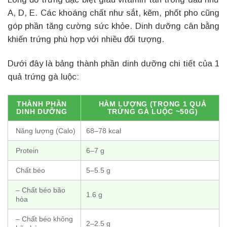
A, D, E. Các khoáng chất như sắt, kẽm, phốt pho cũng
góp phần tăng cường sức khỏe. Dinh dưỡng cân bằng
khiến trứng phù hợp với nhiều đối tượng.
Dưới đây là bảng thành phần dinh dưỡng chi tiết của 1
quả trứng gà luộc:
THÀNH PHẦN
HÀM LƯỢNG (TRONG 1 QUẢ
DINH DƯỠNG
TRỨNG GÀ LUỘC ~50G)
Năng lượng (Calo)
68–78 kcal
Protein
6–7 g
Chất béo
5–5.5 g
– Chất béo bão
1.6 g
hòa
– Chất béo không
2–2.5 g