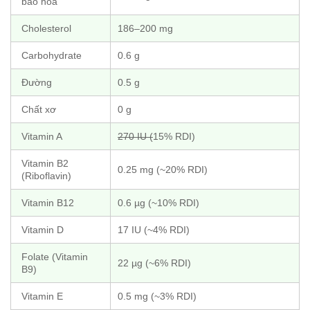
bão hòa
Cholesterol
186–200 mg
Carbohydrate
0.6 g
Đường
0.5 g
Chất xơ
0 g
Vitamin A
270 IU (
15% RDI)
Vitamin B2
0.25 mg (~20% RDI)
(Riboflavin)
Vitamin B12
0.6 µg (~10% RDI)
Vitamin D
17 IU (~4% RDI)
Folate (Vitamin
22 µg (~6% RDI)
B9)
Vitamin E
0.5 mg (~3% RDI)