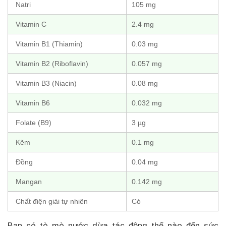
Natri
105 mg
Vitamin C
2.4 mg
Vitamin B1 (Thiamin)
0.03 mg
Vitamin B2 (Riboflavin)
0.057 mg
Vitamin B3 (Niacin)
0.08 mg
Vitamin B6
0.032 mg
Folate (B9)
3 µg
Kẽm
0.1 mg
Đồng
0.04 mg
Mangan
0.142 mg
Chất điện giải tự nhiên
Có
Bạn có tò mò nước dừa tác động thế nào đến sức