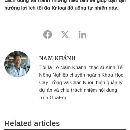
cách dùng và tránh những hiểu lầm sẽ giúp bạn tận
hưởng lợi ích tối đa từ loại đồ uống tự nhiên này.
Share
Share
Share
to
to
to
Facebook
Twitter
Linkedin
NAM KHÁNH
Tôi là Lê Nam Khánh, thạc sĩ Kinh Tế
Nông Nghiệp chuyên ngành Khoa Học
Cây Trồng và Chăn Nuôi, hiện quản lý
dự án và chịu trách nhiệm nội dung
trên GcaEco
Related articles