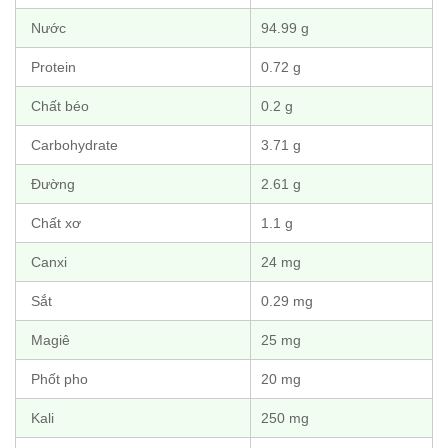
Nước
94.99 g
Protein
0.72 g
Chất béo
0.2 g
Carbohydrate
3.71 g
Đường
2.61 g
Chất xơ
1.1 g
Canxi
24 mg
Sắt
0.29 mg
Magiê
25 mg
Phốt pho
20 mg
Kali
250 mg