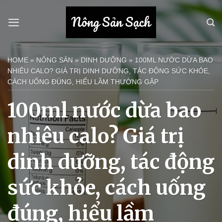
Bỏ
qua
nội
dung
HOME
»
NÔNG SẢN
»
DINH DƯỠNG
»
100ML NƯỚC DỪA BAO
NHIÊU CALO? GIÁ TRỊ DINH DƯỠNG, TÁC ĐỘNG SỨC KHỎE,
CÁCH UỐNG ĐÚNG, HIỂU LẦM THƯỜNG GẶP
100ml nước dừa bao
nhiêu calo? Giá trị
dinh dưỡng, tác động
sức khỏe, cách uống
đúng, hiểu lầm