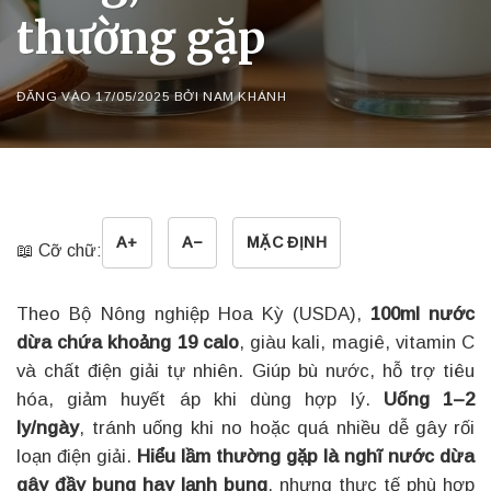
thường gặp
ĐĂNG VÀO
17/05/2025
BỞI
NAM KHÁNH
A+
A−
MẶC ĐỊNH
📖 Cỡ chữ:
Theo Bộ Nông nghiệp Hoa Kỳ (USDA),
100ml nước
dừa chứa khoảng 19 calo
, giàu kali, magiê, vitamin C
và chất điện giải tự nhiên. Giúp bù nước, hỗ trợ tiêu
hóa, giảm huyết áp khi dùng hợp lý.
Uống 1–2
ly/ngày
, tránh uống khi no hoặc quá nhiều dễ gây rối
loạn điện giải.
Hiểu lầm thường gặp là nghĩ nước dừa
gây đầy bụng hay lạnh bụng
, nhưng thực tế phù hợp