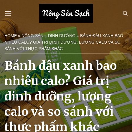
Bỏ
qua
nội
dung
HOME
»
NÔNG SẢN
»
DINH DƯỠNG
»
BÁNH ĐẬU XANH BAO
NHIÊU CALO? GIÁ TRỊ DINH DƯỠNG, LƯỢNG CALO VÀ SO
SÁNH VỚI THỰC PHẨM KHÁC
Bánh đậu xanh bao
nhiêu calo? Giá trị
dinh dưỡng, lượng
calo và so sánh với
thực phẩm khác