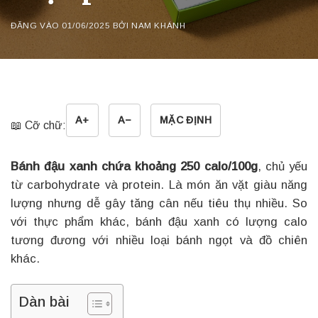
ĐĂNG VÀO
01/06/2025
BỞI
NAM KHÁNH
A+
A−
MẶC ĐỊNH
📖 Cỡ chữ:
Bánh đậu xanh chứa khoảng 250 calo/100g
, chủ yếu
từ carbohydrate và protein. Là món ăn vặt giàu năng
lượng nhưng dễ gây tăng cân nếu tiêu thụ nhiều. So
với thực phẩm khác, bánh đậu xanh có lượng calo
tương đương với nhiều loại bánh ngọt và đồ chiên
khác.
Dàn bài