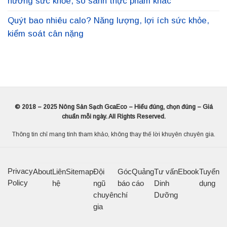
hưởng sức khỏe, so sánh thực phẩm khác
Quýt bao nhiêu calo? Năng lượng, lợi ích sức khỏe,
kiểm soát cân nặng
© 2018 – 2025 Nông Sản Sạch GcaEco – Hiểu đúng, chọn đúng – Giá
chuẩn mỗi ngày. All Rights Reserved.
Thông tin chỉ mang tính tham khảo, không thay thế lời khuyên chuyên gia.
Privacy
About
Liên
Sitemap
Đội
Góc
Quảng
Tư vấn
Ebook
Tuyển
Policy
hệ
ngũ
báo
cáo
Dinh
dụng
chuyên
chí
Dưỡng
gia