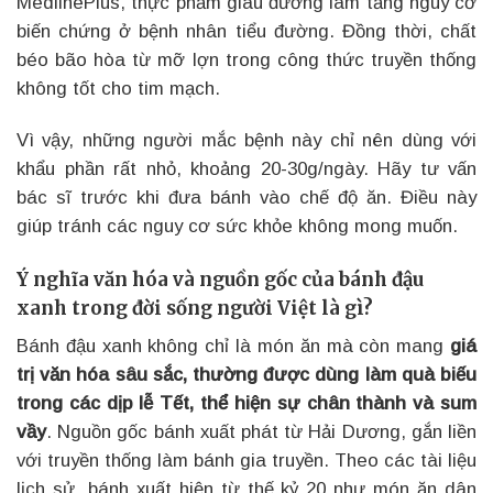
MedlinePlus, thực phẩm giàu đường làm tăng nguy cơ
biến chứng ở bệnh nhân tiểu đường. Đồng thời, chất
béo bão hòa từ mỡ lợn trong công thức truyền thống
không tốt cho tim mạch.
Vì vậy, những người mắc bệnh này chỉ nên dùng với
khẩu phần rất nhỏ, khoảng 20-30g/ngày. Hãy tư vấn
bác sĩ trước khi đưa bánh vào chế độ ăn. Điều này
giúp tránh các nguy cơ sức khỏe không mong muốn.
Ý nghĩa văn hóa và nguồn gốc của bánh đậu
xanh trong đời sống người Việt là gì?
Bánh đậu xanh không chỉ là món ăn mà còn mang
giá
trị văn hóa sâu sắc, thường được dùng làm quà biếu
trong các dịp lễ Tết, thể hiện sự chân thành và sum
vầy
. Nguồn gốc bánh xuất phát từ Hải Dương, gắn liền
với truyền thống làm bánh gia truyền. Theo các tài liệu
lịch sử, bánh xuất hiện từ thế kỷ 20 như món ăn dân