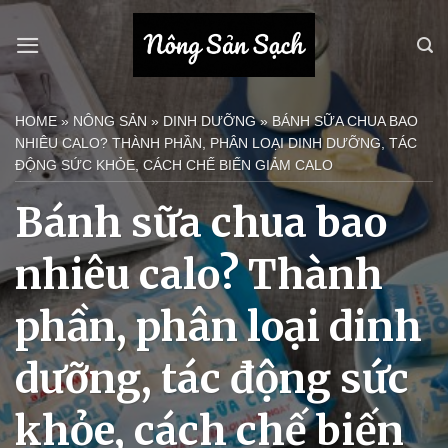
Bỏ
qua
nội
dung
HOME
»
NÔNG SẢN
»
DINH DƯỠNG
»
BÁNH SỮA CHUA BAO
NHIÊU CALO? THÀNH PHẦN, PHÂN LOẠI DINH DƯỠNG, TÁC
ĐỘNG SỨC KHỎE, CÁCH CHẾ BIẾN GIẢM CALO
Bánh sữa chua bao
nhiêu calo? Thành
phần, phân loại dinh
dưỡng, tác động sức
khỏe, cách chế biến