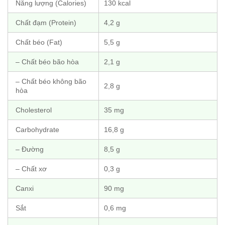
Năng lượng (Calories)
130 kcal
Chất đạm (Protein)
4,2 g
Chất béo (Fat)
5,5 g
– Chất béo bão hòa
2,1 g
– Chất béo không bão
2,8 g
hòa
Cholesterol
35 mg
Carbohydrate
16,8 g
– Đường
8,5 g
– Chất xơ
0,3 g
Canxi
90 mg
Sắt
0,6 mg