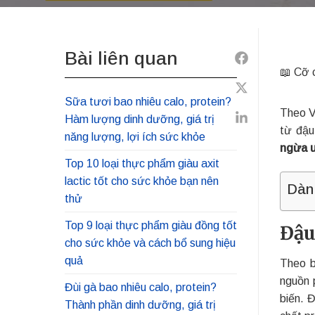
Bài liên quan
Share
📖 Cỡ 
to
Share
Facebook
Sữa tươi bao nhiêu calo, protein?
Theo V
to
Hàm lượng dinh dưỡng, giá trị
Share
từ đậu
Twitter
năng lượng, lợi ích sức khỏe
to
ngừa 
Linkedin
Top 10 loại thực phẩm giàu axit
lactic tốt cho sức khỏe bạn nên
Dàn
thử
Top 9 loại thực phẩm giàu đồng tốt
Đậu
cho sức khỏe và cách bổ sung hiệu
quả
Theo b
nguồn 
Đùi gà bao nhiêu calo, protein?
biến. 
Thành phần dinh dưỡng, giá trị