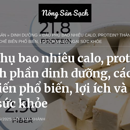
SẢN
»
DINH DƯỠNG
»
ĐẬU PHỤ BAO NHIÊU CALO, PROTEIN? THÀ
HẾ BIẾN PHỔ BIẾN, LỢI ÍCH VÀ LO NGẠI SỨC KHỎE
hụ bao nhiêu calo, prot
 phần dinh dưỡng, cá
iến phổ biến, lợi ích và 
sức khỏe
5/2025
BỞI
NAM KHÁNH