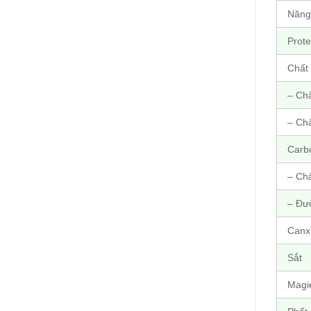
Năng
Prote
Chất
– Ch
– Ch
Carb
– Ch
– Đư
Canx
Sắt
Magi