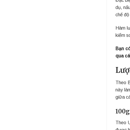
dụ, nấ
chế độ
Hàm lư
kiểm so
Bạn có
qua cá
Lượ
Theo 
này là
giữa c
100g
Theo 
được h