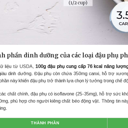
h phần dinh dưỡng của các loại đậu phụ phổ
ữ liệu từ USDA,
100g đậu phụ cung cấp 76 kcal năng lượng,
iàu dinh dưỡng. Đậu phụ còn chứa 350mg canxi, hỗ trợ xương
phần này khiến đậu phụ trở thành lựa chọn lý tưởng trong chế độ
các chất chính, đậu phụ có isoflavone (25-35mg), hỗ trợ sức kh
 0mg, phù hợp cho người kiêng chất béo động vật. Thông tin nà
ing.
THÀNH PHẦN