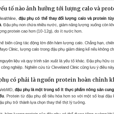
yếu tố nào ảnh hưởng tới lượng calo và pro
ealthline,
đậu phụ có thể thay đổi lượng calo và protein tù
à
. Đậu phụ non chứa nhiều nước, giảm năng lượng xuống còn kh
ợng protein cao hơn (10-12g), do ít nước hơn.
hế biến cũng tác động lớn đến hàm lượng calo. Chẳng hạn, chiê
ayo Clinic, lượng calo trong đậu phụ giảm đáng kể nếu không ch
nguyên liệu và quy trình sản xuất là yếu tố khác. Đậu phụ hữu 
i công nghiệp. Nghiên cứu từ Cleveland Clinic cũng lưu ý điều này
phụ có phải là nguồn protein hoàn chỉnh 
WebMD,
đậu phụ là một trong số ít thực phẩm nông sản cung 
yếu
. Protein từ đậu phụ dễ tiêu hóa hơn so với một số loại đậu
ậu phụ trở thành lựa chọn thay thế thịt lý tưởng.
ệt, hàm lượng protein của đậu phụ có thể được tăng cường khi k