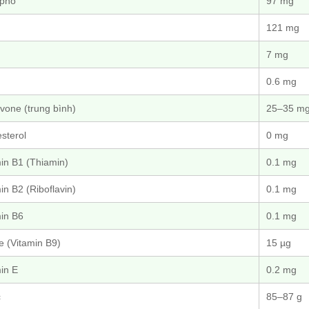
 pho
97 mg
121 mg
7 mg
0.6 mg
avone (trung bình)
25–35 m
sterol
0 mg
in B1 (Thiamin)
0.1 mg
in B2 (Riboflavin)
0.1 mg
in B6
0.1 mg
e (Vitamin B9)
15 µg
in E
0.2 mg
c
85–87 g