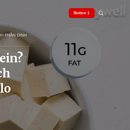
Button 1
NH PHẦN DINH
ein?
ch
lo