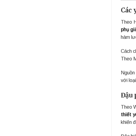
Các 
Theo H
phụ gi
hàm lư
Cách c
Theo M
Nguồn 
với loạ
Đậu 
Theo 
thiết 
khiến đ
Đặc bi