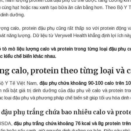
u cùng hạt hoặc rau xanh tạo bữa ăn cân bằng hơn. Theo Bộ Y T
 dinh dưỡng.
ợng calo, protein đậu phụ cũng rất thấp so với protein động v
át năng lượng. Dữ liệu từ Verywell Health khẳng định lợi ích này
 tò mò liệu lượng calo và protein trong từng loại đậu phụ cụ
c kiểu chế biến khác nhau.
ng calo, protein theo từng loại và 
Bộ Y Tế Việt Nam,
đậu phụ chứa khoảng 90-100 calo trên 10
m nổi bật giá trị dinh dưỡng của đậu phụ về calo và protein t
ác loại đậu phụ và phương pháp chế biến sẽ giúp tối ưu hóa din
 đậu phụ trắng chứa bao nhiêu calo và prot
USDA,
đậu phụ trắng chứa khoảng 76 kcal và 8g protein trê
ấp hoặc nấu canh, giữ nguyên dinh dưỡng cơ bản. Điều này phù 