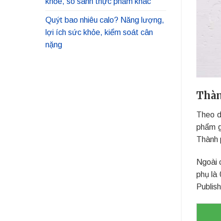
khỏe, so sánh thực phẩm khác
Quýt bao nhiêu calo? Năng lượng,
lợi ích sức khỏe, kiểm soát cân
nặng
Thàn
Theo d
phẩm g
Thành 
Ngoài 
phụ là
Publish