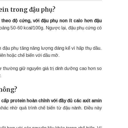
tein trong đậu phụ?
y theo độ cứng, với đậu phụ non ít calo hơn đậu
oảng 50-60 kcal/100g. Ngược lại, đậu phụ cứng có
n đậu phụ tăng năng lượng đáng kể vì hấp thụ dầu.
iên hoặc chế biến với dầu mỡ.
cơ thường giữ nguyên giá trị dinh dưỡng cao hơn so
.
không?
cấp protein hoàn chỉnh với đầy đủ các axit amin
 khác nhờ quá trình chế biến từ đậu nành. Điều này
ết hợp với các nguyên liệu khác trong chế biến. Ví