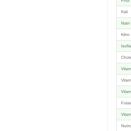
Phốt
Kali
Natri
Kẽm
Isofl
Chole
Vitam
Vitam
Vitam
Folat
Vitam
Nướ