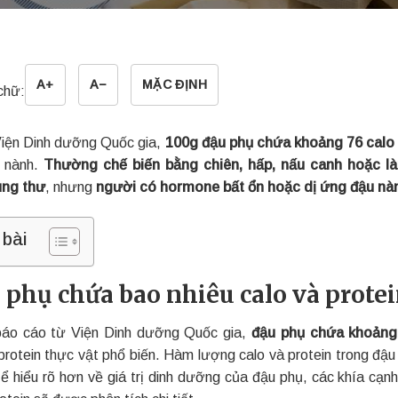
A+
A−
MẶC ĐỊNH
chữ:
iện Dinh dưỡng Quốc gia,
100g đậu phụ chứa khoảng 76 calo 
 nành.
Thường chế biến bằng chiên, hấp, nấu canh hoặc l
ung thư
, nhưng
người có hormone bất ổn hoặc dị ứng đậu nàn
 bài
 phụ chứa bao nhiêu calo và prote
áo cáo từ Viện Dinh dưỡng Quốc gia,
đậu phụ chứa khoảng 
protein thực vật phổ biến. Hàm lượng calo và protein trong đậu 
Để hiểu rõ hơn về giá trị dinh dưỡng của đậu phụ, các khía cạn