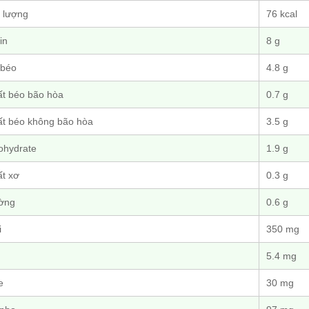
 lượng
76 kcal
in
8 g
 béo
4.8 g
ất béo bão hòa
0.7 g
ất béo không bão hòa
3.5 g
ohydrate
1.9 g
ất xơ
0.3 g
ờng
0.6 g
i
350 mg
5.4 mg
e
30 mg