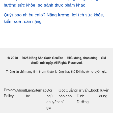
hưởng sức khỏe, so sánh thực phẩm khác
Quýt bao nhiêu calo? Năng lượng, lợi ích sức khỏe,
kiểm soát cân nặng
© 2018 – 2025 Nông Sản Sạch GcaEco – Hiểu đúng, chọn đúng – Giá
chuẩn mỗi ngày. All Rights Reserved.
Thông tin chỉ mang tính tham khảo, không thay thế lời khuyên chuyên gia.
Privacy
About
Liên
Sitemap
Đội
Góc
Quảng
Tư vấn
Ebook
Tuyển
Policy
hệ
ngũ
báo
cáo
Dinh
dụng
chuyên
chí
Dưỡng
gia