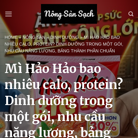
Bỏ
qua
nội
dung
HOME
»
NÔNG SẢN
»
DINH DƯỠNG
»
MÌ HẢO HẢO BAO
NHIÊU CALO, PROTEIN? DINH DƯỠNG TRONG MỘT GÓI,
NHU CẦU NĂNG LƯỢNG, BẢNG THÀNH PHẦN CHUẨN
Mì Hảo Hảo bao
nhiêu calo, protein?
Dinh dưỡng trong
một gói, nhu cầu
năng lượng, bảng