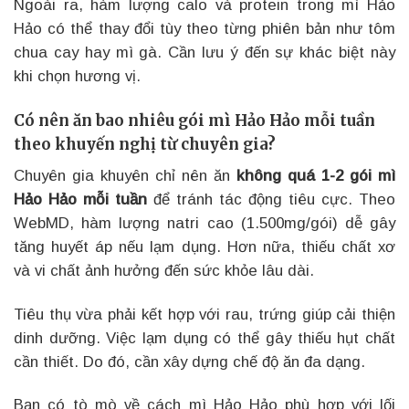
Ngoài ra, hàm lượng calo và protein trong mì Hảo
Hảo có thể thay đổi tùy theo từng phiên bản như tôm
chua cay hay mì gà. Cần lưu ý đến sự khác biệt này
khi chọn hương vị.
Có nên ăn bao nhiêu gói mì Hảo Hảo mỗi tuần
theo khuyến nghị từ chuyên gia?
Chuyên gia khuyên chỉ nên ăn
không quá 1-2 gói mì
Hảo Hảo mỗi tuần
để tránh tác động tiêu cực. Theo
WebMD, hàm lượng natri cao (1.500mg/gói) dễ gây
tăng huyết áp nếu lạm dụng. Hơn nữa, thiếu chất xơ
và vi chất ảnh hưởng đến sức khỏe lâu dài.
Tiêu thụ vừa phải kết hợp với rau, trứng giúp cải thiện
dinh dưỡng. Việc lạm dụng có thể gây thiếu hụt chất
cần thiết. Do đó, cần xây dựng chế độ ăn đa dạng.
Bạn có tò mò về cách mì Hảo Hảo phù hợp với lối