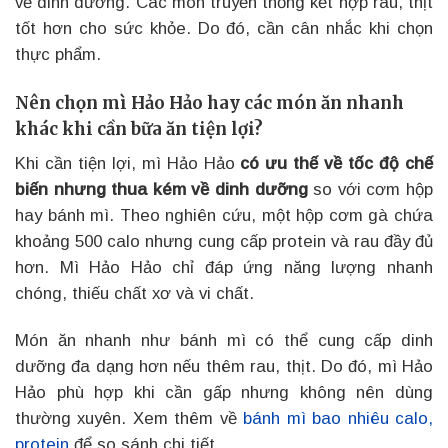
về dinh dưỡng. Các món truyền thống kết hợp rau, thịt
tốt hơn cho sức khỏe. Do đó, cần cân nhắc khi chọn
thực phẩm.
Nên chọn mì Hảo Hảo hay các món ăn nhanh
khác khi cần bữa ăn tiện lợi?
Khi cần tiện lợi, mì Hảo Hảo
có ưu thế về tốc độ chế
biến nhưng thua kém về dinh dưỡng
so với cơm hộp
hay bánh mì. Theo nghiên cứu, một hộp cơm gà chứa
khoảng 500 calo nhưng cung cấp protein và rau đầy đủ
hơn. Mì Hảo Hảo chỉ đáp ứng năng lượng nhanh
chóng, thiếu chất xơ và vi chất.
Món ăn nhanh như bánh mì có thể cung cấp dinh
dưỡng đa dạng hơn nếu thêm rau, thịt. Do đó, mì Hảo
Hảo phù hợp khi cần gấp nhưng không nên dùng
thường xuyên. Xem thêm về
bánh mì bao nhiêu calo,
protein
để so sánh chi tiết.