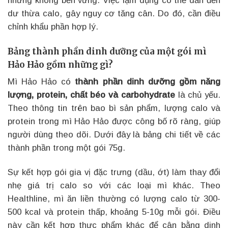
nhưng không bền vững. Việc lạm dụng có thể dẫn đến
dư thừa calo, gây nguy cơ tăng cân. Do đó, cần điều
chỉnh khẩu phần hợp lý.
Bảng thành phần dinh dưỡng của một gói mì
Hảo Hảo gồm những gì?
Mì Hảo Hảo có
thành phần dinh dưỡng gồm năng
lượng, protein, chất béo và carbohydrate
là chủ yếu.
Theo thông tin trên bao bì sản phẩm, lượng calo và
protein trong mì Hảo Hảo được công bố rõ ràng, giúp
người dùng theo dõi. Dưới đây là bảng chi tiết về các
thành phần trong một gói 75g.
Sự kết hợp gói gia vị đặc trưng (dầu, ớt) làm thay đổi
nhẹ giá trị calo so với các loại mì khác. Theo
Healthline, mì ăn liền thường có lượng calo từ 300-
500 kcal và protein thấp, khoảng 5-10g mỗi gói. Điều
này cần kết hợp thực phẩm khác để cân bằng dinh