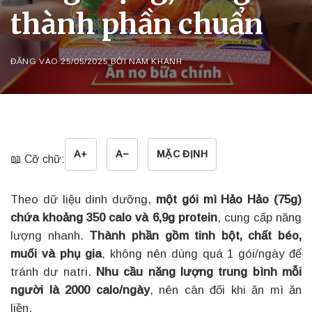
thành phần chuẩn
ĐĂNG VÀO
25/05/2025
BỞI
NAM KHÁNH
A+
A−
MẶC ĐỊNH
📖 Cỡ chữ:
Theo dữ liệu dinh dưỡng,
một gói mì Hảo Hảo (75g)
chứa khoảng 350 calo và 6,9g protein
, cung cấp năng
lượng nhanh.
Thành phần gồm tinh bột, chất béo,
muối và phụ gia
, không nên dùng quá 1 gói/ngày để
tránh dư natri.
Nhu cầu năng lượng trung bình mỗi
người là 2000 calo/ngày
, nên cân đối khi ăn mì ăn
liền.