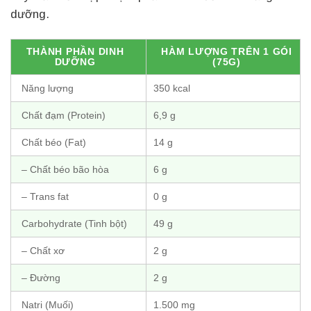
dưỡng.
THÀNH PHẦN DINH
HÀM LƯỢNG TRÊN 1 GÓI
DƯỠNG
(75G)
Năng lượng
350 kcal
Chất đạm (Protein)
6,9 g
Chất béo (Fat)
14 g
– Chất béo bão hòa
6 g
– Trans fat
0 g
Carbohydrate (Tinh bột)
49 g
– Chất xơ
2 g
– Đường
2 g
Natri (Muối)
1.500 mg