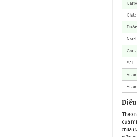
Carb
Chất
Đườ
Natri
Canx
Sắt
Vitam
Vitam
Điều
Theo n
của mì
chua (
giữa m