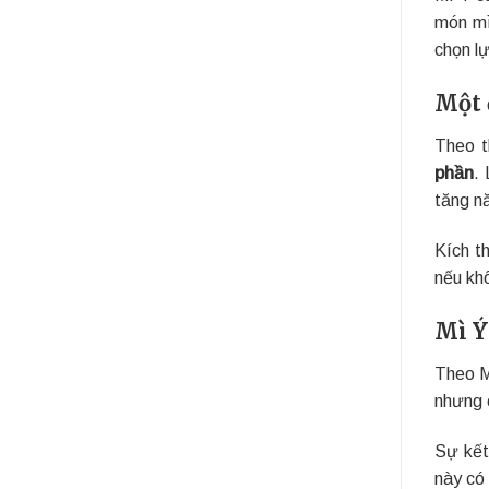
món mì
chọn l
Một 
Theo t
phần
.
tăng n
Kích t
nếu kh
Mì Ý
Theo M
nhưng 
Sự kết
này có