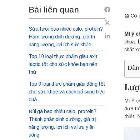
Bài liên quan
Share
📖 Cỡ 
to
Share
Facebook
Sữa tươi bao nhiêu calo, protein?
Mì ý c
to
Hàm lượng dinh dưỡng, giá trị
Share
chua.
Twitter
năng lượng, lợi ích sức khỏe
to
chất x
Linkedin
Top 10 loại thực phẩm giàu axit
lactic tốt cho sức khỏe bạn nên
Dàn
thử
Top 9 loại thực phẩm giàu đồng tốt
Lượ
cho sức khỏe và cách bổ sung hiệu
quả
Mì Ý c
dựa trê
Đùi gà bao nhiêu calo, protein?
thiết.
Thành phần dinh dưỡng, giá trị
năng lượng, lợi ích và lưu ý ăn
uống