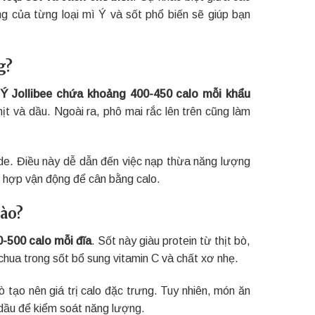
g của từng loại mì Ý và sốt phổ biến sẽ giúp bạn
g?
 Ý Jollibee chứa khoảng 400-450 calo mỗi khẩu
t và dầu. Ngoài ra, phô mai rắc lên trên cũng làm
de. Điều này dễ dẫn đến việc nạp thừa năng lượng
t hợp vận động để cân bằng calo.
nào?
-500 calo mỗi đĩa
. Sốt này giàu protein từ thịt bò,
hua trong sốt bổ sung vitamin C và chất xơ nhẹ.
 tạo nên giá trị calo đặc trưng. Tuy nhiên, món ăn
dầu để kiểm soát năng lượng.