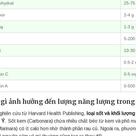
ohydrat
25-75
 xơ
2-4 g
ng
1-3 g
5-200
i
10-30
0.5-2
in C
0-5 m
in A
0-500
 gì ảnh hưởng đến lượng năng lượng trong 
ghiên cứu từ Harvard Health Publishing,
loại sốt và khối lượn
 Ý
. Sốt kem (Carbonara) chứa nhiều chất béo từ kem và phô ma
Marinara) có ít calo hơn nhờ thành phần rau củ. Ngoài ra, phươn
ì nguyên cám và mì thường cũng tạo ra thay đổi.