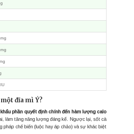
 g
 mg
 mg
 mg
g
 IU
một đĩa mì Ý?
g khẩu phần quyết định chính đến hàm lượng calo
i, làm tăng năng lượng đáng kể. Ngược lại, sốt cà
g pháp chế biến (luộc hay áp chảo) và sự khác biệt