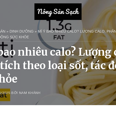
SẢN
»
DINH DƯỠNG
»
MÌ Ý BAO NHIÊU CALO? LƯỢNG CALO, PHÂ
 ĐỘNG SỨC KHỎE
bao nhiêu calo? Lượng 
tích theo loại sốt, tác 
khỏe
5/2025
BỞI
NAM KHÁNH