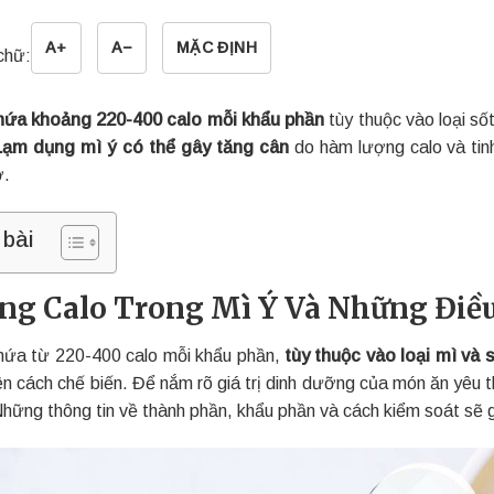
A+
A−
MẶC ĐỊNH
chữ:
hứa khoảng 220-400 calo mỗi khẩu phần
tùy thuộc vào loại số
Lạm dụng mì ý có thể gây tăng cân
do hàm lượng calo và tin
ơ.
 bài
ng Calo Trong Mì Ý Và Những Điều
hứa từ 220-400 calo mỗi khẩu phần,
tùy thuộc vào loại mì và 
n cách chế biến. Để nắm rõ giá trị dinh dưỡng của món ăn yêu t
 Những thông tin về thành phần, khẩu phần và cách kiểm soát sẽ 