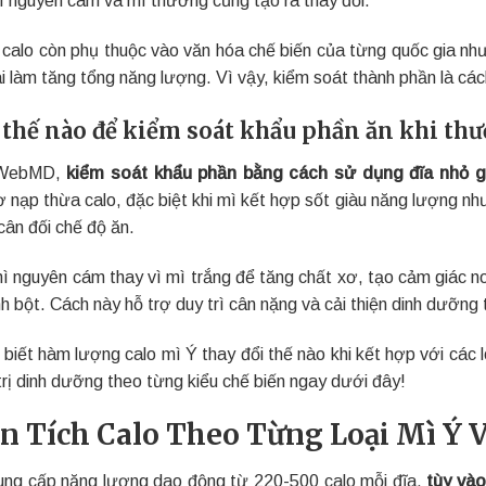
calo còn phụ thuộc vào văn hóa chế biến của từng quốc gia như 
i làm tăng tổng năng lượng. Vì vậy, kiểm soát thành phần là các
thế nào để kiểm soát khẩu phần ăn khi thư
 WebMD,
kiểm soát khẩu phần bằng cách sử dụng đĩa nhỏ g
ơ nạp thừa calo, đặc biệt khi mì kết hợp sốt giàu năng lượng n
cân đối chế độ ăn.
ì nguyên cám thay vì mì trắng để tăng chất xơ, tạo cảm giác n
inh bột. Cách này hỗ trợ duy trì cân nặng và cải thiện dinh dưỡng 
 biết hàm lượng calo mì Ý thay đổi thế nào khi kết hợp với các 
trị dinh dưỡng theo từng kiểu chế biến ngay dưới đây!
n Tích Calo Theo Từng Loại Mì Ý V
ung cấp năng lượng dao động từ 220-500 calo mỗi đĩa,
tùy vào