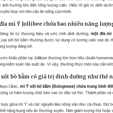
 ảnh hưởng lớn đến tổng lượng calo. Hiểu rõ giá trị dinh dưỡn
ựa phù hợp với nhu cầu ăn uống của mình.
đĩa mì Ý Jollibee chứa bao nhiêu năng lượn
hông tin từ thương hiệu và ước tính dinh dưỡng,
một đĩa mì
 Loại sốt bò bằm thường được sử dụng có lượng calo cao do thị
ăng lượng đáng kể.
hước khẩu phần tại Jollibee thường lớn hơn tiêu chuẩn homema
ông kiểm soát tần suất ăn. Vì vậy, thưởng thức món này cần kế
 sốt bò bằm có giá trị dinh dưỡng như thế 
ayo Clinic,
mì Ý sốt bò bằm (Bolognese) chứa trung bình 400
cũng có hàm lượng chất béo cao từ dầu và thịt. Thành phần cà c
 hợp giữa mì Ý và các nguyên liệu nông sản như cà chua, thịt bò
 thể nặng bụng nếu ăn thường xuyên. Nên giảm lượng thịt hoặc 