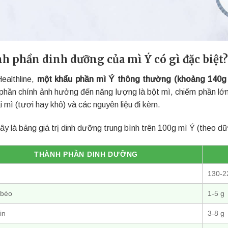
h phần dinh dưỡng của mì Ý có gì đặc biệt?
ealthline,
một khẩu phần mì Ý thông thường (khoảng 140g 
phần chính ảnh hưởng đến năng lượng là bột mì, chiếm phần lớn
i mì (tươi hay khô) và các nguyên liệu đi kèm.
y là bảng giá trị dinh dưỡng trung bình trên 100g mì Ý (theo dữ
THÀNH PHẦN DINH DƯỠNG
130-2
 béo
1-5 g
in
3-8 g