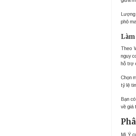
Lượng 
phô ma
Làm 
Theo
nguy c
hỗ trợ 
Chọn m
tỷ lệ t
Bạn có
về giá 
Phâ
Mì Ý c