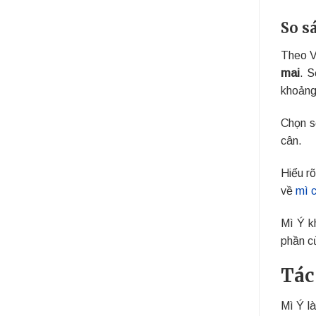
So s
Theo V
mai
. S
khoảng
Chọn s
cân.
Hiểu rõ
về
mì c
Mì Ý k
phần c
Tác
Mì Ý l