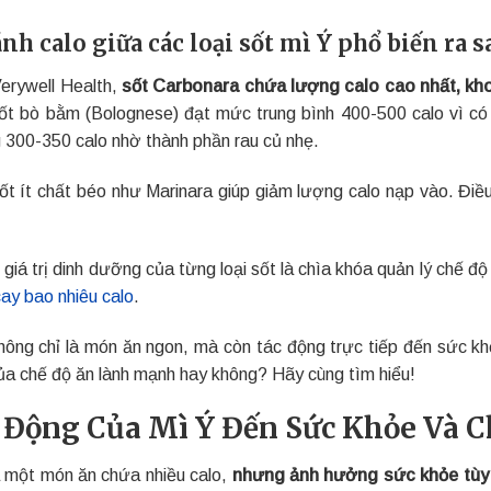
ánh calo giữa các loại sốt mì Ý phổ biến ra s
erywell Health,
sốt Carbonara chứa lượng calo cao nhất, kh
ốt bò bằm (Bolognese) đạt mức trung bình 400-500 calo vì có t
 300-350 calo nhờ thành phần rau củ nhẹ.
ốt ít chất béo như Marinara giúp giảm lượng calo nạp vào. Điề
 giá trị dinh dưỡng của từng loại sốt là chìa khóa quản lý chế đ
ay bao nhiêu calo
.
hông chỉ là món ăn ngon, mà còn tác động trực tiếp đến sức kh
ủa chế độ ăn lành mạnh hay không? Hãy cùng tìm hiểu!
 Động Của Mì Ý Đến Sức Khỏe Và 
à một món ăn chứa nhiều calo,
nhưng ảnh hưởng sức khỏe tùy 