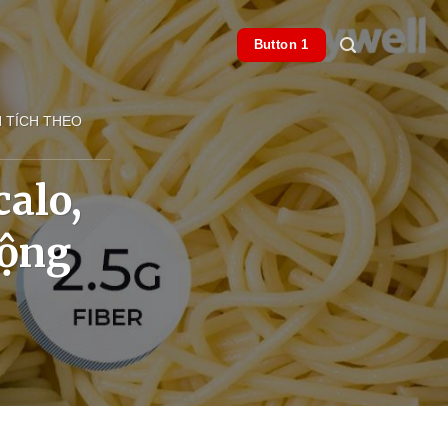
Button 1
N TÍCH THEO
calo,
động