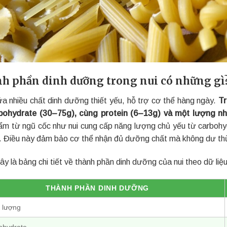
h phần dinh dưỡng trong nui có những gì
ứa nhiều chất dinh dưỡng thiết yếu, hỗ trợ cơ thể hàng ngày.
Tr
bohydrate (30–75g), cùng protein (6–13g) và một lượng nh
ẩm từ ngũ cốc như nui cung cấp năng lượng chủ yếu từ carbohyd
 Điều này đảm bảo cơ thể nhận đủ dưỡng chất mà không dư th
y là bảng chi tiết về thành phần dinh dưỡng của nui theo dữ liệu
THÀNH PHẦN DINH DƯỠNG
 lượng