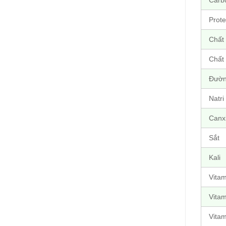
Carb
Prote
Chất
Chất
Đườ
Natri
Canx
Sắt
Kali
Vitam
Vitam
Vitam