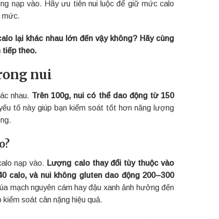
ng nạp vào. Hãy ưu tiên nui luộc để giữ mức calo
á mức.
calo lại khác nhau lớn đến vậy không? Hãy cùng
tiếp theo.
rong nui
hác nhau.
Trên 100g, nui có thể dao động từ 150
yếu tố này giúp bạn kiểm soát tốt hơn năng lượng
ớng.
o?
calo nạp vào.
Lượng calo thay đổi tùy thuộc vào
340 calo, và nui không gluten dao động 200–300
ư lúa mạch nguyên cám hay đậu xanh ảnh hưởng đến
p kiểm soát cân nặng hiệu quả.