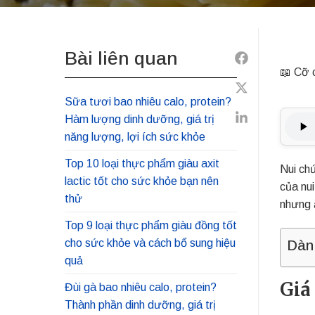
Bài liên quan
Share
📖 Cỡ 
to
Share
Facebook
Sữa tươi bao nhiêu calo, protein?
to
Hàm lượng dinh dưỡng, giá trị
Share
Twitter
năng lượng, lợi ích sức khỏe
to
Linkedin
Top 10 loại thực phẩm giàu axit
Nui c
lactic tốt cho sức khỏe bạn nên
của nu
thử
nhưng 
Top 9 loại thực phẩm giàu đồng tốt
cho sức khỏe và cách bổ sung hiệu
Dàn
quả
Giá
Đùi gà bao nhiêu calo, protein?
Thành phần dinh dưỡng, giá trị