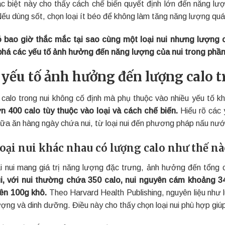
c biệt này cho thấy cách chế biến quyết định lớn đến năng lượ
Nếu dùng sốt, chọn loại ít béo để không làm tăng năng lượng qu
 bao giờ thắc mắc tại sao cùng một loại nui nhưng lượng 
há các yếu tố ảnh hưởng đến năng lượng của nui trong phần 
 yếu tố ảnh hưởng đến lượng calo t
calo trong nui không cố định mà phụ thuộc vào nhiều yếu tố k
n 400 calo tùy thuộc vào loại và cách chế biến.
Hiểu rõ các 
bữa ăn hàng ngày chứa nui, từ loại nui đến phương pháp nấu nư
loại nui khác nhau có lượng calo như thế nà
ại nui mang giá trị năng lượng đặc trưng, ảnh hưởng đến tổng 
ui, với nui thường chứa 350 calo, nui nguyên cám khoảng 
rên 100g khô.
Theo Harvard Health Publishing, nguyên liệu nh
ượng và dinh dưỡng. Điều này cho thấy chọn loại nui phù hợp giú