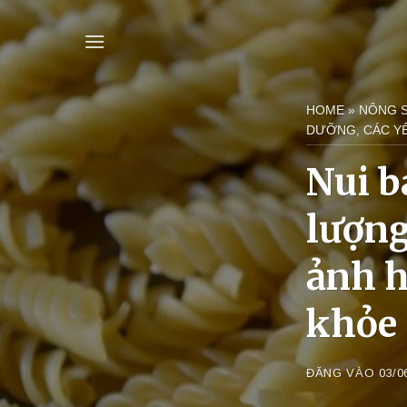
Bỏ
qua
nội
dung
HOME
»
NÔNG 
DƯỠNG, CÁC Y
Nui b
lượng
ảnh h
khỏe
ĐĂNG VÀO
03/0