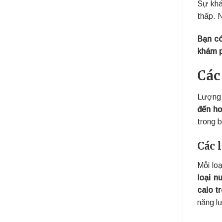
Sự khá
thấp. 
Bạn có
khám p
Các
Lượng 
đến hơ
trong 
Các 
Mỗi lo
loại n
calo t
năng l