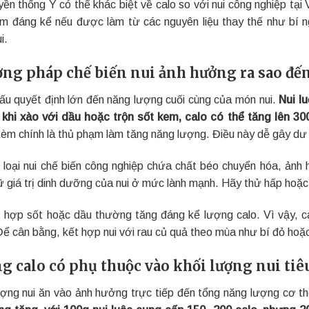
yền thống Ý có thể khác biệt về calo so với nui công nghiệp tạ
ảm đáng kể nếu được làm từ các nguyên liệu thay thế như bí ng
i.
ng pháp chế biến nui ảnh hưởng ra sao đến
ấu quyết định lớn đến năng lượng cuối cùng của món nui.
Nui l
khi xào với dầu hoặc trộn sốt kem, calo có thể tăng lên 30
i kèm chính là thủ phạm làm tăng năng lượng. Điều này dễ gây dư
 loại nui chế biến công nghiệp chứa chất béo chuyển hóa, ản
iữ giá trị dinh dưỡng của nui ở mức lành mạnh. Hãy thử hấp hoặc
t hợp sốt hoặc dầu thường tăng đáng kể lượng calo. Vì vậy, các
Để cân bằng, kết hợp nui với rau củ quả theo mùa như bí đỏ hoặc
g calo có phụ thuộc vào khối lượng nui ti
ượng nui ăn vào ảnh hưởng trực tiếp đến tổng năng lượng cơ 