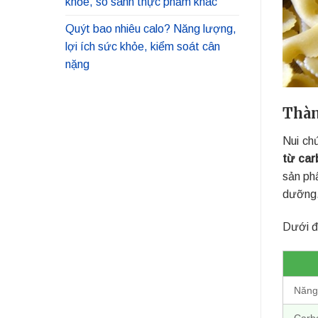
khỏe, so sánh thực phẩm khác
Quýt bao nhiêu calo? Năng lượng,
lợi ích sức khỏe, kiểm soát cân
nặng
Thàn
Nui ch
từ car
sản ph
dưỡng.
Dưới đâ
Năng