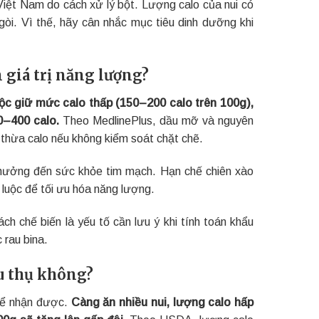
i Việt Nam do cách xử lý bột. Lượng calo của nui có
òi. Vì thế, hãy cân nhắc mục tiêu dinh dưỡng khi
 giá trị năng lượng?
uộc giữ mức calo thấp (150–200 calo trên 100g),
0–400 calo.
Theo MedlinePlus, dầu mỡ và nguyên
 thừa calo nếu không kiểm soát chặt chẽ.
h hưởng đến sức khỏe tim mạch. Hạn chế chiên xào
 luộc để tối ưu hóa năng lượng.
h chế biến là yếu tố cần lưu ý khi tính toán khẩu
 rau bina.
êu thụ không?
thể nhận được.
Càng ăn nhiều nui, lượng calo hấp