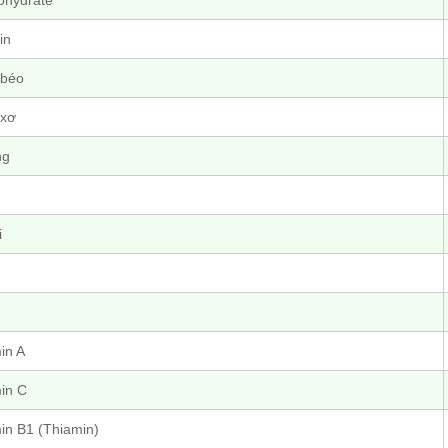
ohydrate
in
 béo
 xơ
ng
i
in A
in C
in B1 (Thiamin)