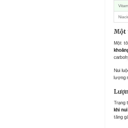
Vitam
Niaci
Một 
Một tô
khoảng
carbohy
Nui lu
lượng 
Lượn
Trạng t
khi nu
tăng g