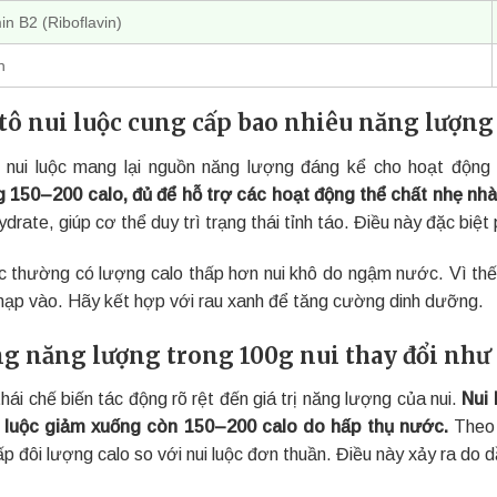
in B2 (Riboflavin)
n
tô nui luộc cung cấp bao nhiêu năng lượng 
 nui luộc mang lại nguồn năng lượng đáng kể cho hoạt động
 150–200 calo, đủ để hỗ trợ các hoạt động thể chất nhẹ nhà
drate, giúp cơ thể duy trì trạng thái tỉnh táo. Điều này đặc bi
ộc thường có lượng calo thấp hơn nui khô do ngậm nước. Vì thế
nạp vào. Hãy kết hợp với rau xanh để tăng cường dinh dưỡng.
g năng lượng trong 100g nui thay đổi như t
hái chế biến tác động rõ rệt đến giá trị năng lượng của nui.
Nui 
i luộc giảm xuống còn 150–200 calo do hấp thụ nước.
Theo 
ấp đôi lượng calo so với nui luộc đơn thuần. Điều này xảy ra d