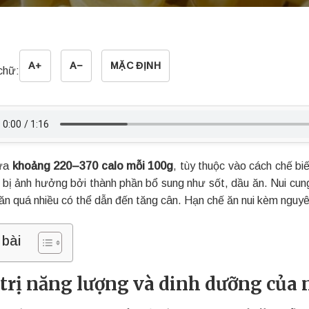
A+
A−
MẶC ĐỊNH
chữ:
hứa
khoảng 220–370 calo mỗi 100g
, tùy thuộc vào cách chế bi
i bị ảnh hưởng bởi thành phần bổ sung như sốt, dầu ăn. Nui cun
ăn quá nhiều có thể dẫn đến tăng cân. Hạn chế ăn nui kèm nguyê
 bài
 trị năng lượng và dinh dưỡng của 