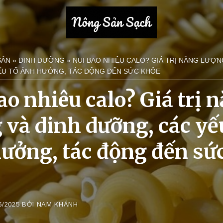
SẢN
»
DINH DƯỠNG
»
NUI BAO NHIÊU CALO? GIÁ TRỊ NĂNG LƯỢN
ẾU TỐ ẢNH HƯỞNG, TÁC ĐỘNG ĐẾN SỨC KHỎE
ao nhiêu calo? Giá trị 
 và dinh dưỡng, các yế
ưởng, tác động đến sứ
6/2025
BỞI
NAM KHÁNH