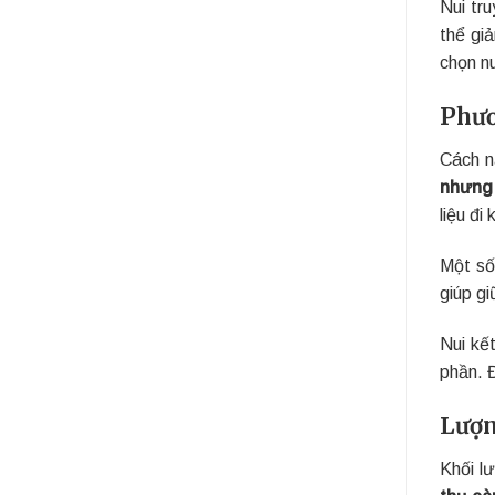
Nui tru
thể gi
chọn nu
Phươ
Cách n
nhưng 
liệu đ
Một số
giúp g
Nui kế
phần. 
Lượn
Khối l