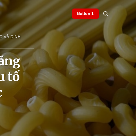
Button 1
G VÀ DINH
năng
u tố
c