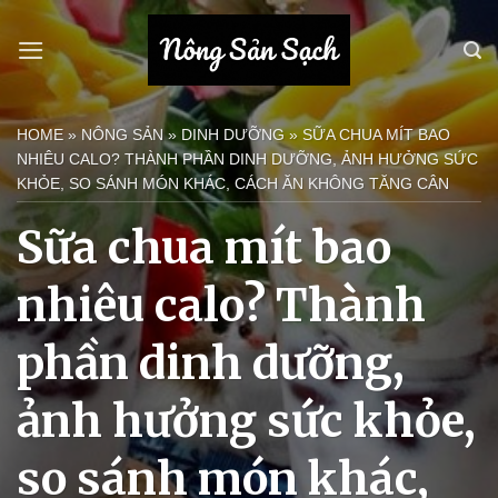
Bỏ
qua
nội
dung
HOME
»
NÔNG SẢN
»
DINH DƯỠNG
»
SỮA CHUA MÍT BAO
NHIÊU CALO? THÀNH PHẦN DINH DƯỠNG, ẢNH HƯỞNG SỨC
KHỎE, SO SÁNH MÓN KHÁC, CÁCH ĂN KHÔNG TĂNG CÂN
Sữa chua mít bao
nhiêu calo? Thành
phần dinh dưỡng,
ảnh hưởng sức khỏe,
so sánh món khác,