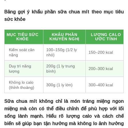
Bảng gợi ý khẩu phần sữa chua mít theo mục tiêu
sức khỏe
MỤC TIÊU SỨC
KHẨU PHẦN
LƯỢNG CALO
KHỎE
KHUYẾN NGHỊ
ƯỚC TÍNH
Kiểm soát cân
100–150g (1/2 ly
150–200 kcal
nặng
nhỏ)
Duy trì năng
200g (1 ly trung
200–300 kcal
lượng
bình)
Không lo calo
300g (1 ly lớn)
300–400 kcal
(thỉnh thoảng)
Sữa chua mít không chỉ là món tráng miệng ngon
miệng mà còn có thể điều chỉnh để phù hợp với lối
sống lành mạnh. Hiểu rõ lượng calo và cách chế
biến sẽ giúp bạn tận hưởng mà không lo ảnh hưởng