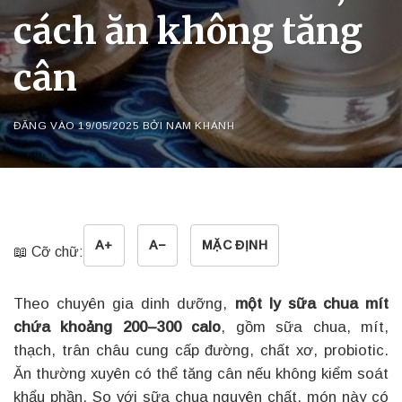
cách ăn không tăng
cân
ĐĂNG VÀO
19/05/2025
BỞI
NAM KHÁNH
A+
A−
MẶC ĐỊNH
📖 Cỡ chữ:
Theo chuyên gia dinh dưỡng,
một ly sữa chua mít
chứa khoảng 200–300 calo
, gồm sữa chua, mít,
thạch, trân châu cung cấp đường, chất xơ, probiotic.
Ăn thường xuyên có thể tăng cân nếu không kiểm soát
khẩu phần. So với sữa chua nguyên chất, món này có