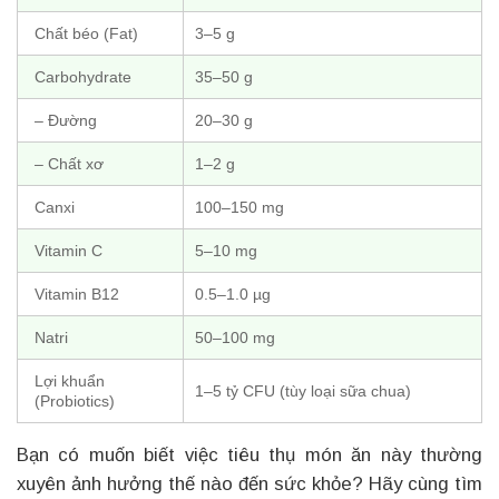
Chất béo (Fat)
3–5 g
Carbohydrate
35–50 g
– Đường
20–30 g
– Chất xơ
1–2 g
Canxi
100–150 mg
Vitamin C
5–10 mg
Vitamin B12
0.5–1.0 µg
Natri
50–100 mg
Lợi khuẩn
1–5 tỷ CFU (tùy loại sữa chua)
(Probiotics)
Bạn có muốn biết việc tiêu thụ món ăn này thường
xuyên ảnh hưởng thế nào đến sức khỏe? Hãy cùng tìm