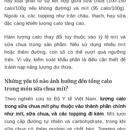
này xuất phát từ sự kết hợp giữa sữa chua (100-150
calo/100g nếu không đường) và mít (95 calo/100g).
Ngoài ra, các topping như trân châu, thạch, hay sữa
đặc càng khiến lượng calo tăng cao.
Hàm lượng calo thay đổi tùy thuộc vào tỷ lệ mít và
sữa chua trong sản phẩm. Nếu sử dụng nhiều mít
hoặc thêm đường, con số có thể vượt quá ngưỡng
trên. Vì vậy, kiểm soát khẩu phần là điều cần thiết để
tránh nạp năng lượng dư thừa.
Những yếu tố nào ảnh hưởng đến tổng calo
trong món sữa chua mít?
Theo nghiên cứu từ Bộ Y tế Việt Nam,
lượng calo
trong sữa chua mít phụ thuộc vào thành phần chính
như mít, sữa chua, và các topping đi kèm
. Mít tươi
cung cấp đường tự nhiên và carbohydrate, trong khi
sữa chua có thêm protein và chất béo. Topping như