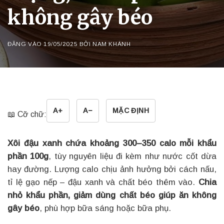
không gây béo
ĐĂNG VÀO
19/05/2025
BỞI
NAM KHÁNH
A+
A−
MẶC ĐỊNH
📖 Cỡ chữ:
Xôi đậu xanh chứa khoảng 300–350 calo mỗi khẩu
phần 100g
, tùy nguyên liệu đi kèm như nước cốt dừa
hay đường. Lượng calo chịu ảnh hưởng bởi cách nấu,
tỉ lệ gạo nếp – đậu xanh và chất béo thêm vào.
Chia
nhỏ khẩu phần, giảm dùng chất béo giúp ăn không
gây béo
, phù hợp bữa sáng hoặc bữa phụ.