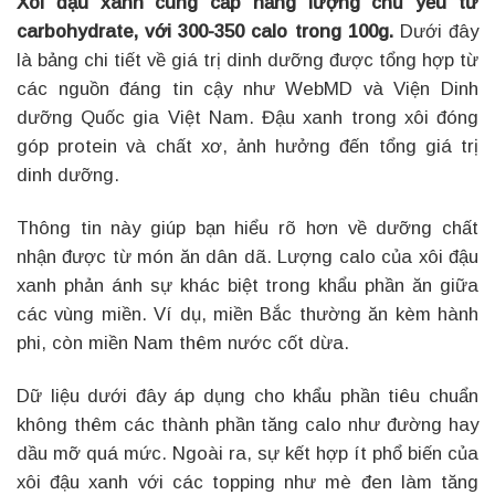
Xôi đậu xanh cung cấp năng lượng chủ yếu từ
carbohydrate, với 300-350 calo trong 100g.
Dưới đây
là bảng chi tiết về giá trị dinh dưỡng được tổng hợp từ
các nguồn đáng tin cậy như WebMD và Viện Dinh
dưỡng Quốc gia Việt Nam. Đậu xanh trong xôi đóng
góp protein và chất xơ, ảnh hưởng đến tổng giá trị
dinh dưỡng.
Thông tin này giúp bạn hiểu rõ hơn về dưỡng chất
nhận được từ món ăn dân dã. Lượng calo của xôi đậu
xanh phản ánh sự khác biệt trong khẩu phần ăn giữa
các vùng miền. Ví dụ, miền Bắc thường ăn kèm hành
phi, còn miền Nam thêm nước cốt dừa.
Dữ liệu dưới đây áp dụng cho khẩu phần tiêu chuẩn
không thêm các thành phần tăng calo như đường hay
dầu mỡ quá mức. Ngoài ra, sự kết hợp ít phổ biến của
xôi đậu xanh với các topping như mè đen làm tăng