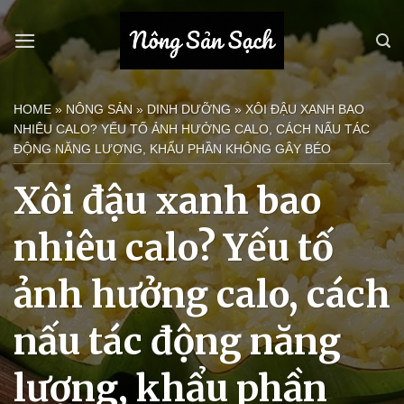
Bỏ
qua
nội
dung
HOME
»
NÔNG SẢN
»
DINH DƯỠNG
»
XÔI ĐẬU XANH BAO
NHIÊU CALO? YẾU TỐ ẢNH HƯỞNG CALO, CÁCH NẤU TÁC
ĐỘNG NĂNG LƯỢNG, KHẨU PHẦN KHÔNG GÂY BÉO
Xôi đậu xanh bao
nhiêu calo? Yếu tố
ảnh hưởng calo, cách
nấu tác động năng
lượng, khẩu phần