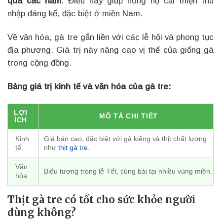
qua các năm
. Điều này giúp nông hộ cải thiện thu
nhập đáng kể, đặc biệt ở miền Nam.
Về văn hóa, gà tre gắn liền với các lễ hội và phong tục
địa phương. Giá trị này nâng cao vị thế của giống gà
trong cộng đồng.
Bảng giá trị kinh tế và văn hóa của gà tre:
LỢI
MÔ TẢ CHI TIẾT
ÍCH
Kinh
Giá bán cao, đặc biệt với gà kiểng và thịt chất lượng
tế
như
thịt gà tre
.
Văn
Biểu tượng trong lễ Tết, cúng bái tại nhiều vùng miền.
hóa
Thịt gà tre có tốt cho sức khỏe người
dùng không?