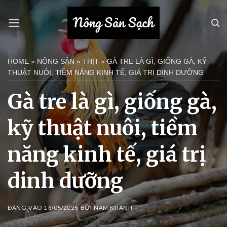
Bỏ
qua
nội
dung
HOME
»
NÔNG SẢN
»
THỊT
»
GÀ TRE LÀ GÌ, GIỐNG GÀ, KỸ
THUẬT NUÔI, TIỀM NĂNG KINH TẾ, GIÁ TRỊ DINH DƯỠNG
Gà tre là gì, giống gà,
kỹ thuật nuôi, tiềm
năng kinh tế, giá trị
dinh dưỡng
ĐĂNG VÀO
16/05/2025
BỞI
NAM KHÁNH