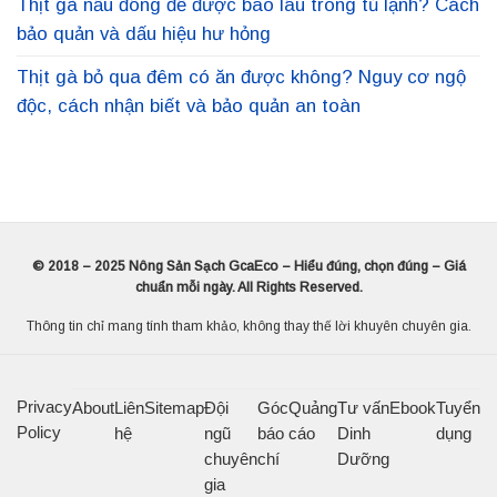
Thịt gà nấu đông để được bao lâu trong tủ lạnh? Cách
bảo quản và dấu hiệu hư hỏng
Thịt gà bỏ qua đêm có ăn được không? Nguy cơ ngộ
độc, cách nhận biết và bảo quản an toàn
© 2018 – 2025 Nông Sản Sạch GcaEco – Hiểu đúng, chọn đúng – Giá
chuẩn mỗi ngày. All Rights Reserved.
Thông tin chỉ mang tính tham khảo, không thay thế lời khuyên chuyên gia.
Privacy
About
Liên
Sitemap
Đội
Góc
Quảng
Tư vấn
Ebook
Tuyển
Policy
hệ
ngũ
báo
cáo
Dinh
dụng
chuyên
chí
Dưỡng
gia