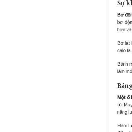
Sự k
Bơ độn
bơ độn
hơn và 
Bơ lạt
calo là
Bánh m
làm mó
Bảng
Một ổ 
từ May
năng l
Hàm lư