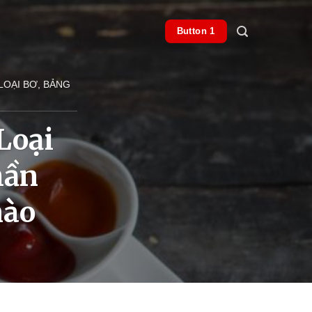
Button 1
LOẠI BƠ, BẢNG
Loại
hần
nào