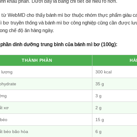
ỉnh khẩu phần. Dưới đây là bảng chi tiết để hiểu rõ hơn.
u từ WebMD cho thấy bánh mì bơ thuộc nhóm thực phẩm giàu car
ì bơ truyền thống và bánh mì bơ công nghiệp cũng cần được lư
rong chế độ ăn hàng ngày.
phần dinh dưỡng trung bình của bánh mì bơ (100g):
THÀNH PHẦN
HÀ
 lượng
300 kcal
ohydrate
35 g
ờng
3 g
ất xơ
2 g
 béo
15 g
ất béo bão hòa
6 g