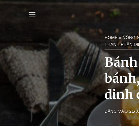
Bỏ
qua
nội
dung
HOME
»
NÔNG 
THÀNH PHẦN D
Bánh 
bánh,
dinh 
ĐĂNG VÀO
21/0