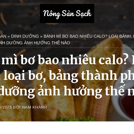
SẢN
»
DINH DƯỠNG
»
BÁNH MÌ BƠ BAO NHIÊU CALO? LOẠI BÁNH, 
INH DƯỠNG ẢNH HƯỞNG THẾ NÀO
mì bơ bao nhiêu calo? 
 loại bơ, bảng thành p
dưỡng ảnh hưởng thế 
5/2025
BỞI
NAM KHÁNH