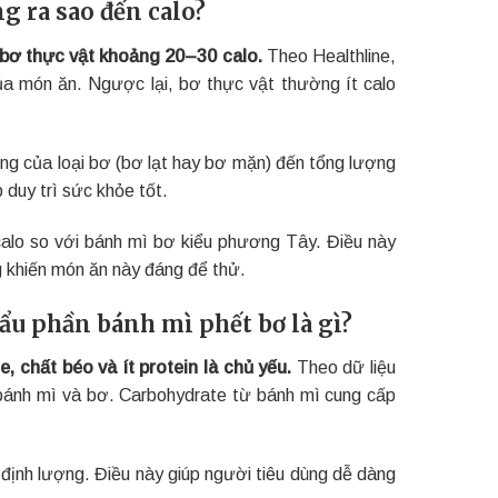
g ra sao đến calo?
bơ thực vật khoảng 20–30 calo.
Theo Healthline,
ủa món ăn. Ngược lại, bơ thực vật thường ít calo
ng của loại bơ (bơ lạt hay bơ mặn) đến tổng lượng
 duy trì sức khỏe tốt.
alo so với bánh mì bơ kiểu phương Tây. Điều này
g khiến món ăn này đáng để thử.
u phần bánh mì phết bơ là gì?
 chất béo và ít protein là chủ yếu.
Theo dữ liệu
 bánh mì và bơ. Carbohydrate từ bánh mì cung cấp
ịnh lượng. Điều này giúp người tiêu dùng dễ dàng