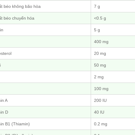
ất béo không bão hòa
7 g
ất béo chuyển hóa
<0.5 g
in
5 g
400 mg
sterol
20 mg
i
50 mg
2 mg
100 mg
in A
200 IU
in D
40 IU
in B1 (Thiamin)
0.2 mg