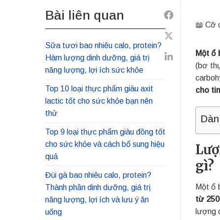
Bài liên quan
Share
📖 Cỡ 
to
Share
Facebook
Sữa tươi bao nhiêu calo, protein?
Một ổ 
to
Hàm lượng dinh dưỡng, giá trị
Share
(bơ th
Twitter
năng lượng, lợi ích sức khỏe
to
carboh
Linkedin
Top 10 loại thực phẩm giàu axit
cho t
lactic tốt cho sức khỏe bạn nên
thử
Dàn
Top 9 loại thực phẩm giàu đồng tốt
cho sức khỏe và cách bổ sung hiệu
Lượ
quả
gì?
Đùi gà bao nhiêu calo, protein?
Một ổ 
Thành phần dinh dưỡng, giá trị
từ 250
năng lượng, lợi ích và lưu ý ăn
lượng 
uống