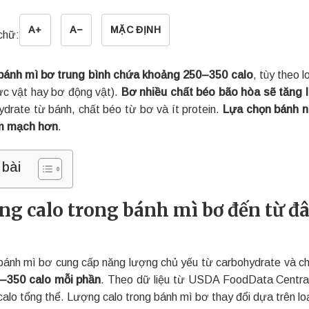
A+
A−
MẶC ĐỊNH
chữ:
bánh mì bơ trung bình chứa khoảng 250–350 calo
, tùy theo 
ực vật hay bơ động vật).
Bơ nhiều chất béo bão hòa sẽ tăng 
ydrate từ bánh, chất béo từ bơ và ít protein.
Lựa chọn bánh n
im mạch hơn
.
 bài
ng calo trong bánh mì bơ đến từ đâ
bánh mì bơ cung cấp năng lượng chủ yếu từ carbohydrate và ch
–350 calo mỗi phần
. Theo dữ liệu từ USDA FoodData Central
calo tổng thể. Lượng calo trong bánh mì bơ thay đổi dựa trên l