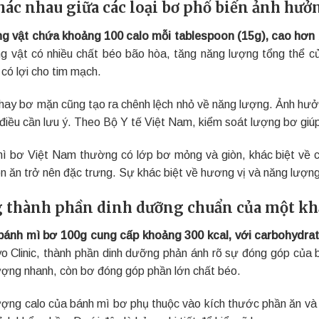
hác nhau giữa các loại bơ phổ biến ảnh hưởn
g vật chứa khoảng 100 calo mỗi tablespoon (15g), cao hơn 
g vật có nhiều chất béo bão hòa, tăng năng lượng tổng thể c
có lợi cho tim mạch.
 hay bơ mặn cũng tạo ra chênh lệch nhỏ về năng lượng. Ảnh hưở
 điều cần lưu ý. Theo Bộ Y tế Việt Nam, kiểm soát lượng bơ giúp
ì bơ Việt Nam thường có lớp bơ mỏng và giòn, khác biệt về c
n ăn trở nên đặc trưng. Sự khác biệt về hương vị và năng lượn
 thành phần dinh dưỡng chuẩn của một khẩ
bánh mì bơ 100g cung cấp khoảng 300 kcal, với carbohydrate,
o Clinic, thành phần dinh dưỡng phản ánh rõ sự đóng góp của
ượng nhanh, còn bơ đóng góp phần lớn chất béo.
ợng calo của bánh mì bơ phụ thuộc vào kích thước phần ăn và đ