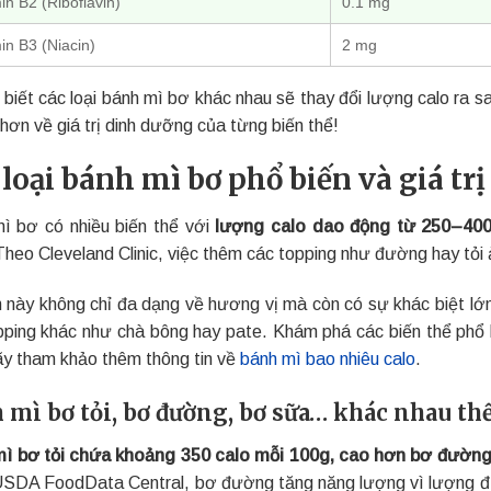
in B2 (Riboflavin)
0.1 mg
in B3 (Niacin)
2 mg
 biết các loại bánh mì bơ khác nhau sẽ thay đổi lượng calo ra
 hơn về giá trị dinh dưỡng của từng biến thể!
 loại bánh mì bơ phổ biến và giá t
ì bơ có nhiều biến thể với
lượng calo dao động từ 250–400 
heo Cleveland Clinic, việc thêm các topping như đường hay tỏi
 này không chỉ đa dạng về hương vị mà còn có sự khác biệt lớn 
pping khác như chà bông hay pate. Khám phá các biến thể phổ b
ãy tham khảo thêm thông tin về
bánh mì bao nhiêu calo
.
 mì bơ tỏi, bơ đường, bơ sữa… khác nhau thế
ì bơ tỏi chứa khoảng 350 calo mỗi 100g, cao hơn bơ đường 
SDA FoodData Central, bơ đường tăng năng lượng vì lượng đư