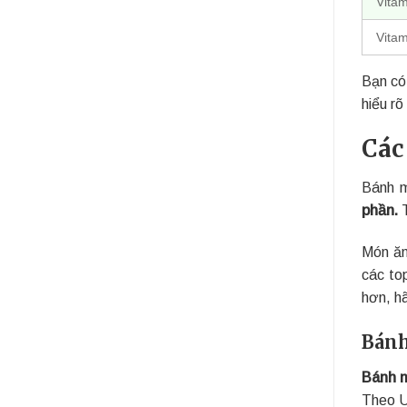
Vitam
Vitam
Bạn có
hiểu rõ
Các
Bánh m
phần.
T
Món ăn
các to
hơn, h
Bánh
Bánh m
Theo U