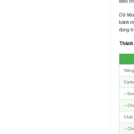
điều ch
Dữ liệ
bánh m
dùng t
Thành 
Năng
Carb
– Đư
– Ch
Chất
– Ch