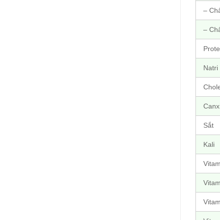
– Ch
– Ch
Prote
Natri
Chole
Canx
Sắt
Kali
Vitam
Vitam
Vitam