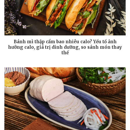
Bánh mì thập cẩm bao nhiêu calo? Yếu tố ảnh
hưởng calo, giá trị dinh dưỡng, so sánh món thay
thế