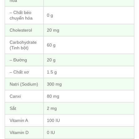
hòa
– Chất béo
0 g
chuyển hóa
Cholesterol
20 mg
Carbohydrate
60 g
(Tinh bột)
– Đường
20 g
– Chất xơ
1.5 g
Natri (Sodium)
300 mg
Canxi
80 mg
Sắt
2 mg
Vitamin A
100 IU
Vitamin D
0 IU