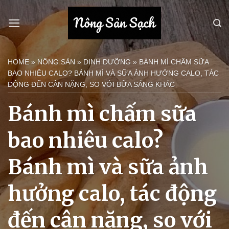
Bỏ
qua
nội
dung
HOME
»
NÔNG SẢN
»
DINH DƯỠNG
»
BÁNH MÌ CHẤM SỮA
BAO NHIÊU CALO? BÁNH MÌ VÀ SỮA ẢNH HƯỞNG CALO, TÁC
ĐỘNG ĐẾN CÂN NẶNG, SO VỚI BỮA SÁNG KHÁC
Bánh mì chấm sữa
bao nhiêu calo?
Bánh mì và sữa ảnh
hưởng calo, tác động
đến cân nặng, so với