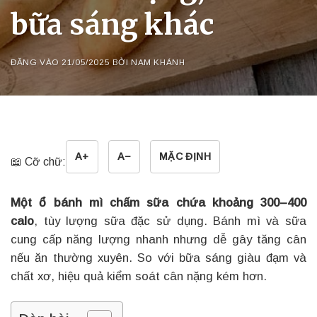
bữa sáng khác
ĐĂNG VÀO
21/05/2025
BỞI
NAM KHÁNH
A+
A−
MẶC ĐỊNH
📖 Cỡ chữ:
Một ổ bánh mì chấm sữa chứa khoảng 300–400
calo
, tùy lượng sữa đặc sử dụng. Bánh mì và sữa
cung cấp năng lượng nhanh nhưng dễ gây tăng cân
nếu ăn thường xuyên. So với bữa sáng giàu đạm và
chất xơ, hiệu quả kiểm soát cân nặng kém hơn.