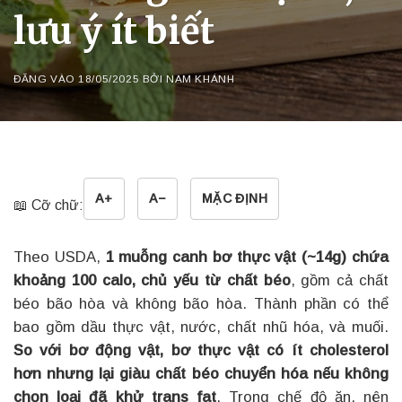
lưu ý ít biết
ĐĂNG VÀO
18/05/2025
BỞI
NAM KHÁNH
A+
A−
MẶC ĐỊNH
📖 Cỡ chữ:
Theo USDA,
1 muỗng canh bơ thực vật (~14g) chứa
khoảng 100 calo, chủ yếu từ chất béo
, gồm cả chất
béo bão hòa và không bão hòa. Thành phần có thể
bao gồm dầu thực vật, nước, chất nhũ hóa, và muối.
So với bơ động vật, bơ thực vật có ít cholesterol
hơn nhưng lại giàu chất béo chuyển hóa nếu không
chọn loại đã khử trans fat
. Trong chế độ ăn, nên