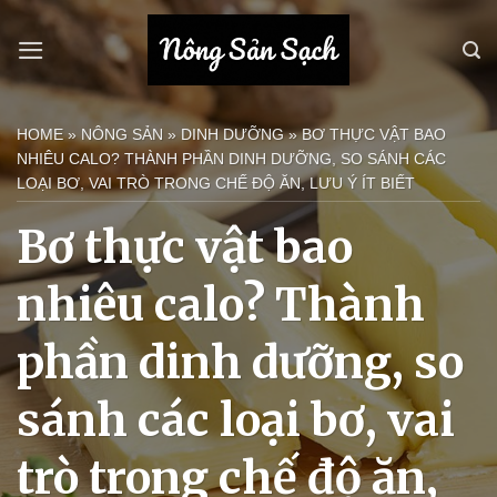
Bỏ
qua
nội
dung
HOME
»
NÔNG SẢN
»
DINH DƯỠNG
»
BƠ THỰC VẬT BAO
NHIÊU CALO? THÀNH PHẦN DINH DƯỠNG, SO SÁNH CÁC
LOẠI BƠ, VAI TRÒ TRONG CHẾ ĐỘ ĂN, LƯU Ý ÍT BIẾT
Bơ thực vật bao
nhiêu calo? Thành
phần dinh dưỡng, so
sánh các loại bơ, vai
trò trong chế độ ăn,