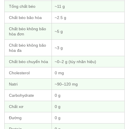
Tổng chất béo
~11 g
Chất béo bão hòa
~2.5 g
Chất béo không bão
~5 g
hòa đơn
Chất béo không bão
~3 g
hòa đa
Chất béo chuyển hóa
~0–2 g (tùy nhãn hiệu)
Cholesterol
0 mg
Natri
~90–120 mg
Carbohydrate
0 g
Chất xơ
0 g
Đường
0 g
Protein
0 g