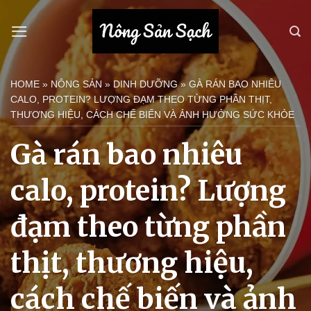
Bỏ
qua
nội
dung
HOME
»
NÔNG SẢN
»
DINH DƯỠNG
»
GÀ RÁN BAO NHIÊU
CALO, PROTEIN? LƯỢNG ĐẠM THEO TỪNG PHẦN THỊT,
THƯƠNG HIỆU, CÁCH CHẾ BIẾN VÀ ẢNH HƯỞNG SỨC KHỎE
Gà rán bao nhiêu
calo, protein? Lượng
đạm theo từng phần
thịt, thương hiệu,
cách chế biến và ảnh