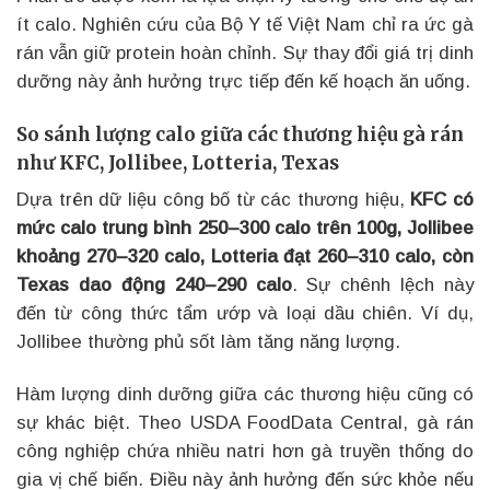
ít calo. Nghiên cứu của Bộ Y tế Việt Nam chỉ ra ức gà
rán vẫn giữ protein hoàn chỉnh. Sự thay đổi giá trị dinh
dưỡng này ảnh hưởng trực tiếp đến kế hoạch ăn uống.
So sánh lượng calo giữa các thương hiệu gà rán
như KFC, Jollibee, Lotteria, Texas
Dựa trên dữ liệu công bố từ các thương hiệu,
KFC có
mức calo trung bình 250–300 calo trên 100g, Jollibee
khoảng 270–320 calo, Lotteria đạt 260–310 calo, còn
Texas dao động 240–290 calo
. Sự chênh lệch này
đến từ công thức tẩm ướp và loại dầu chiên. Ví dụ,
Jollibee thường phủ sốt làm tăng năng lượng.
Hàm lượng dinh dưỡng giữa các thương hiệu cũng có
sự khác biệt. Theo USDA FoodData Central, gà rán
công nghiệp chứa nhiều natri hơn gà truyền thống do
gia vị chế biến. Điều này ảnh hưởng đến sức khỏe nếu