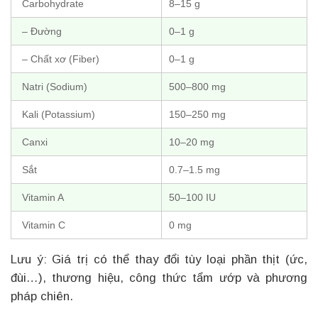
Carbohydrate
8–15 g
– Đường
0–1 g
– Chất xơ (Fiber)
0–1 g
Natri (Sodium)
500–800 mg
Kali (Potassium)
150–250 mg
Canxi
10–20 mg
Sắt
0.7–1.5 mg
Vitamin A
50–100 IU
Vitamin C
0 mg
Lưu ý: Giá trị có thể thay đổi tùy loại phần thịt (ức,
đùi…), thương hiệu, công thức tẩm ướp và phương
pháp chiên.