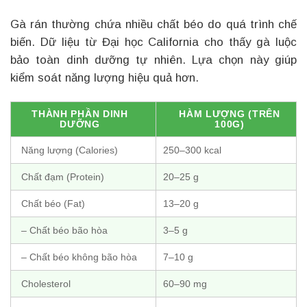
Gà rán thường chứa nhiều chất béo do quá trình chế
biến. Dữ liệu từ Đại học California cho thấy gà luộc
bảo toàn dinh dưỡng tự nhiên. Lựa chọn này giúp
kiểm soát năng lượng hiệu quả hơn.
THÀNH PHẦN DINH
HÀM LƯỢNG (TRÊN
DƯỠNG
100G)
Năng lượng (Calories)
250–300 kcal
Chất đạm (Protein)
20–25 g
Chất béo (Fat)
13–20 g
– Chất béo bão hòa
3–5 g
– Chất béo không bão hòa
7–10 g
Cholesterol
60–90 mg