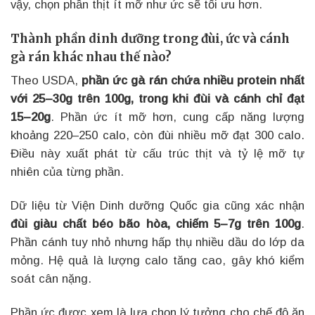
vậy, chọn phần thịt ít mỡ như ức sẽ tối ưu hơn.
Thành phần dinh dưỡng trong đùi, ức và cánh
gà rán khác nhau thế nào?
Theo USDA,
phần ức gà rán chứa nhiều protein nhất
với 25–30g trên 100g, trong khi đùi và cánh chỉ đạt
15–20g
. Phần ức ít mỡ hơn, cung cấp năng lượng
khoảng 220–250 calo, còn đùi nhiều mỡ đạt 300 calo.
Điều này xuất phát từ cấu trúc thịt và tỷ lệ mỡ tự
nhiên của từng phần.
Dữ liệu từ Viện Dinh dưỡng Quốc gia cũng xác nhận
đùi giàu chất béo bão hòa, chiếm 5–7g trên 100g
.
Phần cánh tuy nhỏ nhưng hấp thụ nhiều dầu do lớp da
mỏng. Hệ quả là lượng calo tăng cao, gây khó kiểm
soát cân nặng.
Phần ức được xem là lựa chọn lý tưởng cho chế độ ăn