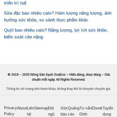
triển trí tuệ
Sữa đặc bao nhiêu calo? Hàm lượng năng lượng, ảnh
hưởng sức khỏe, so sánh thực phẩm khác
Quýt bao nhiêu calo? Năng lượng, lợi ích sức khỏe,
kiểm soát cân nặng
© 2018 – 2025 Nông Sản Sạch GcaEco – Hiểu đúng, chọn đúng – Giá
chuẩn mỗi ngày. All Rights Reserved.
Thông tin chỉ mang tính tham khảo, không thay thế lời khuyên chuyên gia.
Privacy
About
Liên
Sitemap
Đội
Góc
Quảng
Tư vấn
Ebook
Tuyển
Policy
hệ
ngũ
báo
cáo
Dinh
dụng