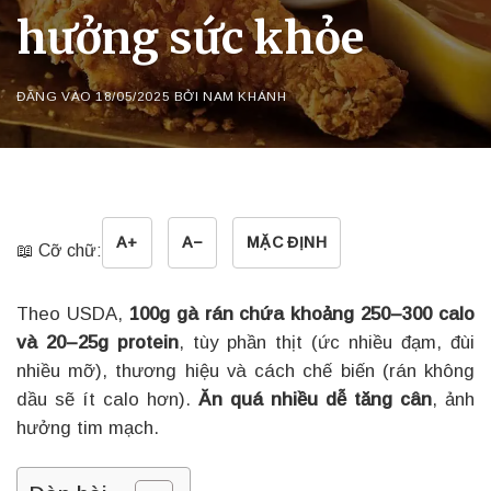
hưởng sức khỏe
ĐĂNG VÀO
18/05/2025
BỞI
NAM KHÁNH
A+
A−
MẶC ĐỊNH
📖 Cỡ chữ:
Theo USDA,
100g gà rán chứa khoảng 250–300 calo
và 20–25g protein
, tùy phần thịt (ức nhiều đạm, đùi
nhiều mỡ), thương hiệu và cách chế biến (rán không
dầu sẽ ít calo hơn).
Ăn quá nhiều dễ tăng cân
, ảnh
hưởng tim mạch.