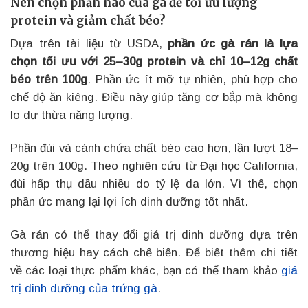
Nên chọn phần nào của gà để tối ưu lượng
protein và giảm chất béo?
Dựa trên tài liệu từ USDA,
phần ức gà rán là lựa
chọn tối ưu với 25–30g protein và chỉ 10–12g chất
béo trên 100g
. Phần ức ít mỡ tự nhiên, phù hợp cho
chế độ ăn kiêng. Điều này giúp tăng cơ bắp mà không
lo dư thừa năng lượng.
Phần đùi và cánh chứa chất béo cao hơn, lần lượt 18–
20g trên 100g. Theo nghiên cứu từ Đại học California,
đùi hấp thụ dầu nhiều do tỷ lệ da lớn. Vì thế, chọn
phần ức mang lại lợi ích dinh dưỡng tốt nhất.
Gà rán có thể thay đổi giá trị dinh dưỡng dựa trên
thương hiệu hay cách chế biến. Để biết thêm chi tiết
về các loại thực phẩm khác, bạn có thể tham khảo
giá
trị dinh dưỡng của trứng gà
.