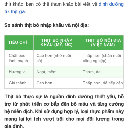
thịt khác, bạn có thể tham khảo bài viết về
dinh dưỡng
từ thịt gà
.
So sánh thịt bò nhập khẩu và nội địa:
THỊT BÒ NHẬP
THỊT BÒ NỘI ĐỊA
TIÊU CHÍ
KHẨU (MỸ, ÚC)
(VIỆT NAM)
Chất béo
Cao hơn (nhờ nuôi
Thấp hơn (chăn nuôi
lành mạnh
cỏ)
công nghiệp)
Hương vị
Ngọt, mềm
Thơm, dai
Giá thành
Cao hơn
Thấp hơn, dễ tiếp cận
Thịt bò thực sự là nguồn dinh dưỡng thiết yếu, hỗ
trợ từ phát triển cơ bắp đến bổ máu và tăng cường
hệ miễn dịch. Khi sử dụng hợp lý, loại thực phẩm này
mang lại lợi ích vượt trội cho mọi đối tượng trong
gia đình.