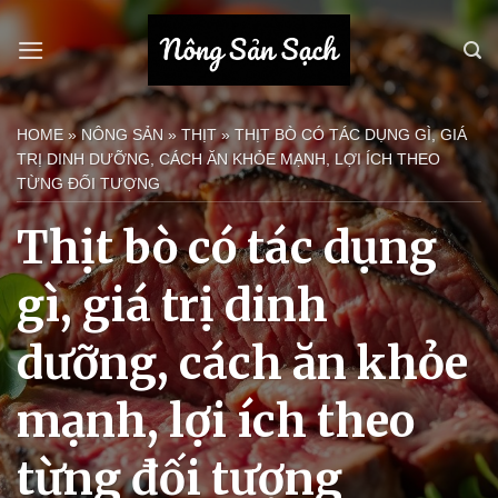
Bỏ
qua
nội
dung
HOME
»
NÔNG SẢN
»
THỊT
»
THỊT BÒ CÓ TÁC DỤNG GÌ, GIÁ
TRỊ DINH DƯỠNG, CÁCH ĂN KHỎE MẠNH, LỢI ÍCH THEO
TỪNG ĐỐI TƯỢNG
Thịt bò có tác dụng
gì, giá trị dinh
dưỡng, cách ăn khỏe
mạnh, lợi ích theo
từng đối tượng