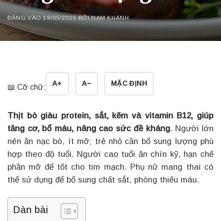
ĐĂNG VÀO
19/05/2025
BỞI
NAM KHÁNH
A+
A−
MẶC ĐỊNH
📖 Cỡ chữ:
Thịt bò giàu protein, sắt, kẽm và vitamin B12, giúp
tăng cơ, bổ máu, nâng cao sức đề kháng
. Người lớn
nên ăn nạc bò, ít mỡ; trẻ nhỏ cần bổ sung lượng phù
hợp theo độ tuổi. Người cao tuổi ăn chín kỹ, hạn chế
phần mỡ để tốt cho tim mạch. Phụ nữ mang thai có
thể sử dụng để bổ sung chất sắt, phòng thiếu máu.
Dàn bài