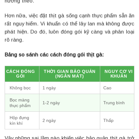
hưởng theo.
Hơn nữa, việc đặt thịt gà sống cạnh thực phẩm sẵn ăn
rất nguy hiểm. Vi khuẩn có thể lây lan mà không được
phát hiện. Do đó, luôn đóng gói kỹ càng và phân loại
rõ ràng.
Bảng so sánh các cách đóng gói thịt gà:
CÁCH ĐÓNG
THỜI GIAN BẢO QUẢN
NGUY CƠ VI
GÓI
(NGĂN MÁT)
KHUẨN
Không bọc
1 ngày
Cao
Bọc màng
1-2 ngày
Trung bình
thực phẩm
Hộp đựng
2 ngày
Thấp
kín khí
Vậy những sai lầm nào khiến việc bảo quản thịt gà trở