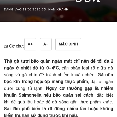
ĐĂNG VÀO
19/05/2025
BỞI
NAM KHÁNH
A+
A−
MẶC ĐỊNH
📖 Cỡ chữ:
Thịt gà tươi bảo quản ngăn mát chỉ nên để tối đa 2
ngày ở nhiệt độ từ 0–4°C
, cần phân loại rõ giữa gà
sống và gà chín để tránh nhiễm khuẩn chéo.
Gà nên
bọc kín trong hộp/lớp màng thực phẩm
, đặt ở ngăn
dưới cùng tủ lạnh.
Nguy cơ thường gặp là nhiễm
khuẩn Salmonella nếu bảo quản sai cách
, đặc biệt
khi để quá lâu hoặc để gà sống gần thực phẩm khác.
Sai lầm phổ biến là rã đông nhiều lần hoặc không
kiểm tra hạn sử dụng trước khi nấu.