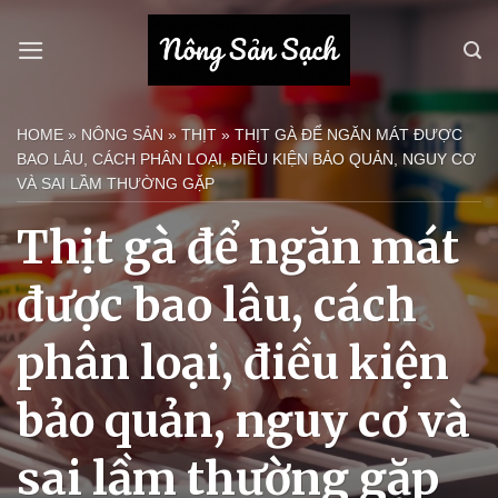
Bỏ
qua
nội
dung
HOME
»
NÔNG SẢN
»
THỊT
»
THỊT GÀ ĐỂ NGĂN MÁT ĐƯỢC
BAO LÂU, CÁCH PHÂN LOẠI, ĐIỀU KIỆN BẢO QUẢN, NGUY CƠ
VÀ SAI LẦM THƯỜNG GẶP
Thịt gà để ngăn mát
được bao lâu, cách
phân loại, điều kiện
bảo quản, nguy cơ và
sai lầm thường gặp