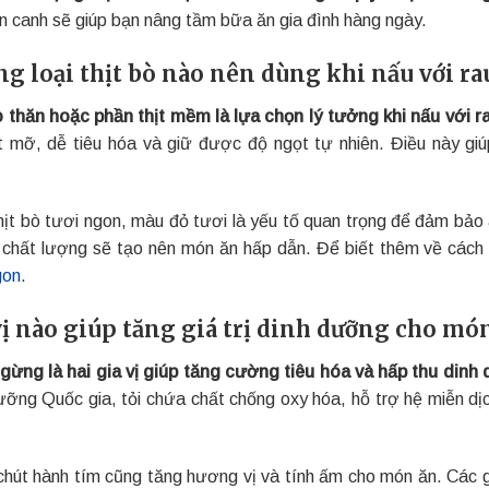
n canh sẽ giúp bạn nâng tầm bữa ăn gia đình hàng ngày.
g loại thịt bò nào nên dùng khi nấu với ra
ò thăn hoặc phần thịt mềm là lựa chọn lý tưởng khi nấu với r
t mỡ, dễ tiêu hóa và giữ được độ ngọt tự nhiên. Điều này gi
hịt bò tươi ngon, màu đỏ tươi là yếu tố quan trọng để đảm bảo
ò chất lượng sẽ tạo nên món ăn hấp dẫn. Để biết thêm về cách
gon
.
vị nào giúp tăng giá trị dinh dưỡng cho món
 gừng là hai gia vị giúp tăng cường tiêu hóa và hấp thu din
ưỡng Quốc gia, tỏi chứa chất chống oxy hóa, hỗ trợ hệ miễn dịch
hút hành tím cũng tăng hương vị và tính ấm cho món ăn. Các gi