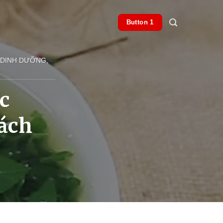
Button 1
 DINH DƯỠNG,
ợc
cách