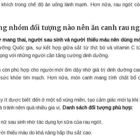
 khích trong chế độ ăn uống lành mạnh. Hơn nữa, rau ngót còn
g nhóm đối tượng nào nên ăn canh rau ngó
 mang thai, người sau sinh và người thiếu máu nên dùng m
ưỡng Quốc gia, sự kết hợp giữa sắt từ thịt bò và vitamin C từ
rọng với những người cần tăng cường dinh dưỡng.
 còn phù hợp cho người mới ốm dậy nhờ giá trị dinh dưỡng ca
 sức khỏe tim mạch. Hơn nữa, món canh mang tính chất bổ d
 ít được biết đến ở một số vùng miền, tạo cảm giác mới lạ khi t
 tránh nêm quá nhiều gia vị.
Danh sách đối tượng phù hợp:
nữ sau sinh nhờ tác dụng lợi sữa của rau ngót.
ời thiếu máu do khả năng hấp thu sắt cao.