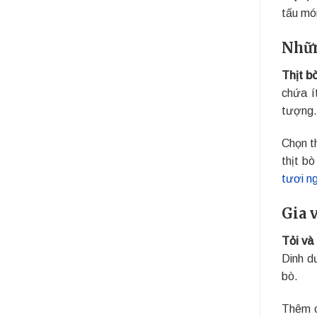
tấu mó
Nhữn
Thịt b
chứa í
tượng.
Chọn t
thịt b
tươi n
Gia 
Tỏi và
Dinh d
bò.
Thêm c