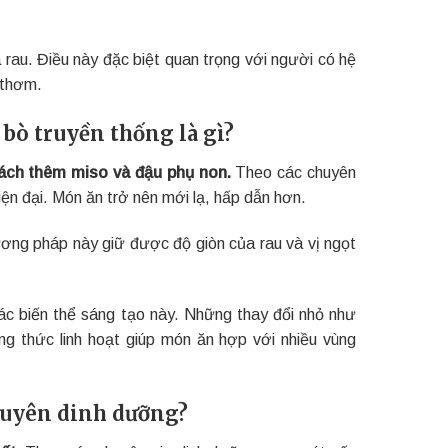
à rau. Điều này đặc biệt quan trọng với người có hệ
 thơm.
 bò truyền thống là gì?
cách thêm miso và đậu phụ non.
Theo các chuyên
iện đại. Món ăn trở nên mới lạ, hấp dẫn hơn.
hương pháp này giữ được độ giòn của rau và vị ngọt
ác biến thể sáng tạo này. Những thay đổi nhỏ như
 thức linh hoạt giúp món ăn hợp với nhiều vùng
nguyên dinh dưỡng?