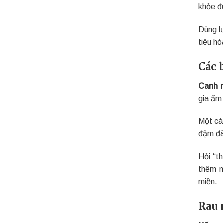
khỏe đ
Dùng lư
tiêu h
Các 
Canh r
gia ẩm 
Một cá
đậm đà 
Hỏi “t
thêm n
miền.
Rau 