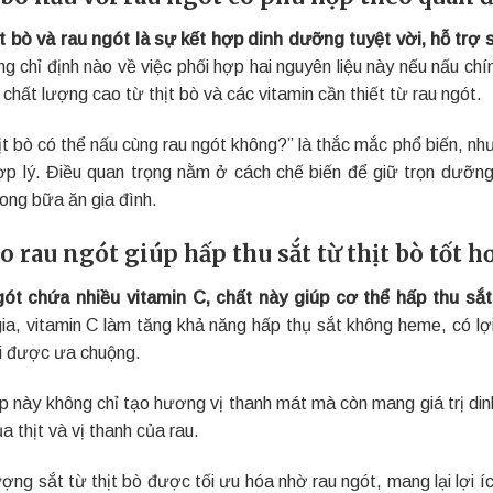
ịt bò và rau ngót là sự kết hợp dinh dưỡng tuyệt vời, hỗ trợ 
ng chỉ định nào về việc phối hợp hai nguyên liệu này nếu nấu ch
 chất lượng cao từ thịt bò và các vitamin cần thiết từ rau ngót.
hịt bò có thể nấu cùng rau ngót không?” là thắc mắc phổ biến, n
ợp lý. Điều quan trọng nằm ở cách chế biến để giữ trọn dưỡn
rong bữa ăn gia đình.
ao rau ngót giúp hấp thu sắt từ thịt bò tốt h
ót chứa nhiều vitamin C, chất này giúp cơ thể hấp thu sắt 
ia, vitamin C làm tăng khả năng hấp thụ sắt không heme, có lợi
ại được ưa chuộng.
p này không chỉ tạo hương vị thanh mát mà còn mang giá trị din
a thịt và vị thanh của rau.
ợng sắt từ thịt bò được tối ưu hóa nhờ rau ngót, mang lại lợi 