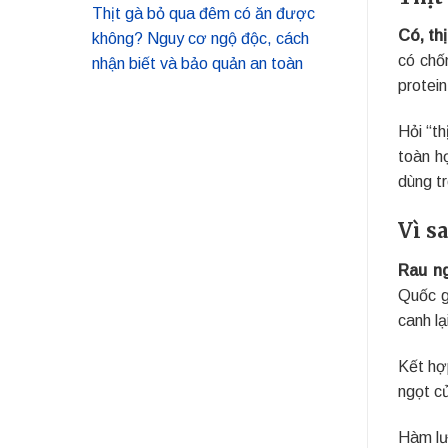
Thịt gà bỏ qua đêm có ăn được
Có, th
không? Nguy cơ ngộ độc, cách
có chố
nhận biết và bảo quản an toàn
protein
Hỏi “t
toàn h
dùng t
Vì s
Rau ng
Quốc g
canh l
Kết hợ
ngọt củ
Hàm lư