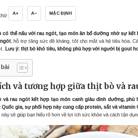
A+
A−
MẶC ĐỊNH
chữ:
ò có thể nấu với rau ngót, tạo món ăn bổ dưỡng nhờ sự kết 
 ngót
, hỗ trợ tăng sức đề kháng, tốt cho mắt và hệ tiêu hóa. Cá
ót.
Lưu ý: thịt bò khó tiêu, không phù hợp với người bị gout ho
 bài
 ích và tương hợp giữa thịt bò và r
ò và rau ngót kết hợp tạo món canh giàu dinh dưỡng, phù
Quốc gia, sự phối hợp này cung cấp protein, sắt và vitamin 
này sẽ giúp bạn hiểu rõ hơn về lợi ích sức khỏe và cách tận dụng