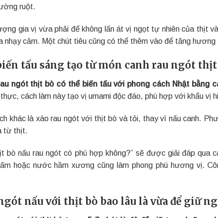
ường ruột.
ợng gia vị vừa phải để không lấn át vị ngọt tự nhiên của thịt v
óa nhạy cảm. Một chút tiêu cũng có thể thêm vào để tăng hương
biến tấu sáng tạo từ món canh rau ngót thịt
au ngót thịt bò có thể biến tấu với phong cách Nhật bằng 
thực, cách làm này tạo vị umami độc đáo, phù hợp với khẩu vị h
ch khác là xào rau ngót với thịt bò và tỏi, thay vì nấu canh. P
từ thịt.
hịt bò nấu rau ngót có phù hợp không?” sẽ được giải đáp qua c
ấm hoặc nước hầm xương cũng làm phong phú hương vị. Công
ngót nấu với thịt bò bao lâu là vừa để giữ 