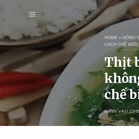
Bỏ
qua
nội
dung
HOME
»
NÔNG 
CÁCH CHẾ BIẾN
Thịt 
không
chế b
ĐĂNG VÀO
23/0