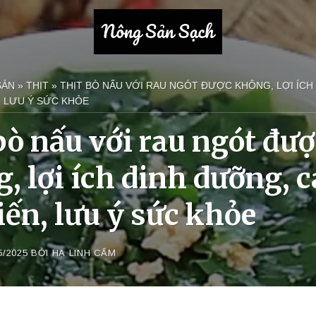
SẢN
»
THỊT
»
THỊT BÒ NẤU VỚI RAU NGÓT ĐƯỢC KHÔNG, LỢI ÍCH
, LƯU Ý SỨC KHỎE
bò nấu với rau ngót đư
, lợi ích dinh dưỡng, 
iến, lưu ý sức khỏe
5/2025
BỞI
HẠ LINH CẨM