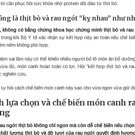
i cần phục hồi sức khỏe nhờ protein dồi dào từ thịt bò.
úng là thịt bò và rau ngót “kỵ nhau” như n
 không có bằng chứng khoa học chứng minh thịt bò và rau 
 trong khi Bộ Y tế xác nhận sự kết hợp này an toàn nếu chế bi
êm nếm không phù hợp.
iệm sai lầm này có thể khiến nhiều người bỏ lỡ món ăn bổ dưỡng
vừa đủ, món canh hoàn toàn có lợi. Hỏi “kết hợp thịt bò và ra
c nghiên cứu.
 tự hỏi cách chế biến món canh này sao cho vừa ngon vừa giữ 
h lựa chọn và chế biến món canh ra
ng
au ngót thịt bò không chỉ ngon mà còn dễ chế biến nếu chọn
chất lượng thịt bò và độ tươi của rau ngót quyết định hươn