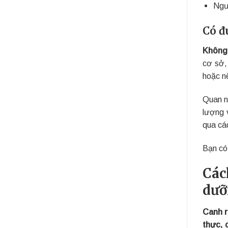
Ngườ
Có đ
Không,
cơ sở,
hoặc n
Quan n
lượng 
qua cá
Bạn có
Các
dưỡ
Canh r
thực, 