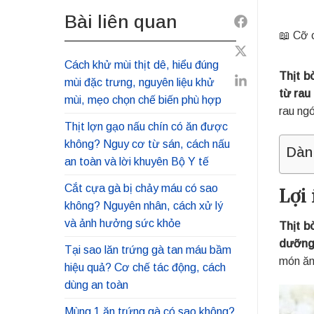
Bài liên quan
Share
📖 Cỡ 
to
Share
Facebook
Cách khử mùi thịt dê, hiểu đúng
Thịt b
to
mùi đặc trưng, nguyên liệu khử
Share
từ rau
Twitter
mùi, mẹo chọn chế biến phù hợp
to
rau ng
Linkedin
Thịt lợn gạo nấu chín có ăn được
không? Nguy cơ từ sán, cách nấu
Dàn
an toàn và lời khuyên Bộ Y tế
Cắt cựa gà bị chảy máu có sao
Lợi
không? Nguyên nhân, cách xử lý
và ảnh hưởng sức khỏe
Thịt b
dưỡng 
Tại sao lăn trứng gà tan máu bầm
món ăn 
hiệu quả? Cơ chế tác động, cách
dùng an toàn
Mùng 1 ăn trứng gà có sao không?