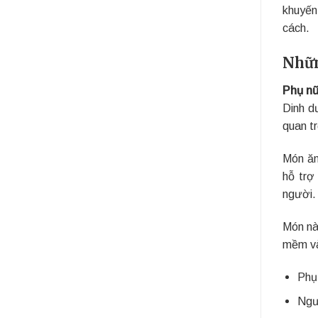
khuyến
cách.
Nhữn
Phụ nữ
Dinh d
quan t
Món ăn
hỗ trợ
người.
Món này
mềm và
Phụ 
Ngư